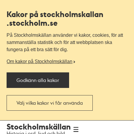
Kakor på stockholmskallan
.stockholm.se
På Stockholmskällan använder vi kakor, cookies, för att
sammanställa statistik och för att webbplatsen ska
fungera på ett bra sätt för dig.
Om kakor på Stockholmskällan
Godkänn alla kakor
Välj vilka kakor vi får använda
Till
Till
Stockholmskällan
navigationen
huvudinnehållet
Historia i ord, ljud och bild