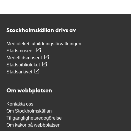
Kontakt
Stockholmskällan
Stockholmskällan drivs av
Medioteket, utbildningsförvaltningen
Stadsmuseet
Medeltidsmuseet
Stadsbiblioteket
Stadsarkivet
Om webbplatsen
Kontakta oss
Om Stockholmskällan
Tillgänglighetsredogörelse
Om kakor på webbplatsen