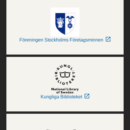
Föreningen Stockholms Företagsminnen
Kungliga Biblioteket