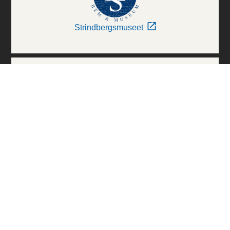
Strindbergsmuseet
Thielska Galleriet
Världskulturmuseerna