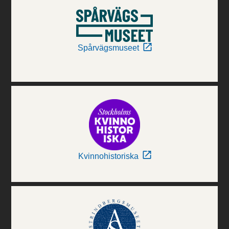
Spårvägsmuseet
Kvinnohistoriska