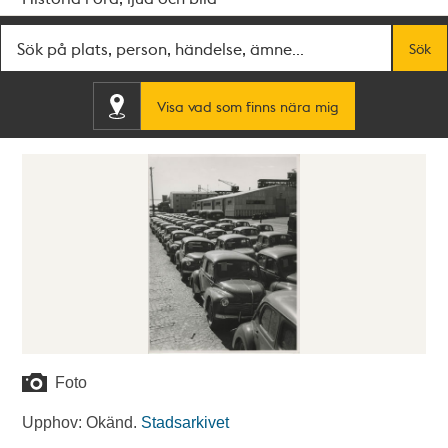
Fritextsök
Sök
Visa vad som finns nära mig
Foto
Upphov: Okänd.
Stadsarkivet