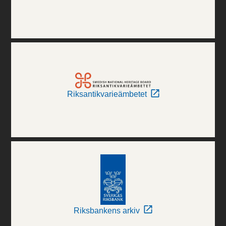
Riksantikvarieämbetet
Riksbankens arkiv