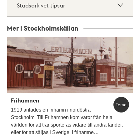
Stadsarkivet tipsar
Mer i Stockholmskällan
Relaterade
poster
och
teman
Frihamnen
Tema
1919 anlades en frihamn i nordöstra
Stockholm. Till Frihamnen kom varor från hela
världen för att transporteras vidare till andra länder,
eller för att säljas i Sverige. I frihamne…