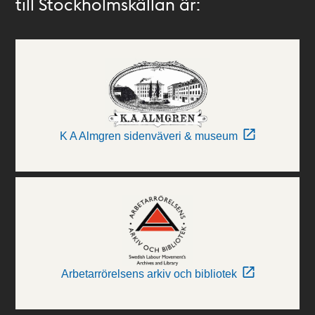
till Stockholmskällan är:
K A Almgren sidenväveri & museum
Arbetarrörelsens arkiv och bibliotek