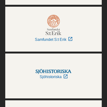
Samfundet S:t Erik
Sjöhistoriska