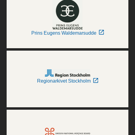
Prins Eugens Waldemarsudde
Regionarkivet Stockholm