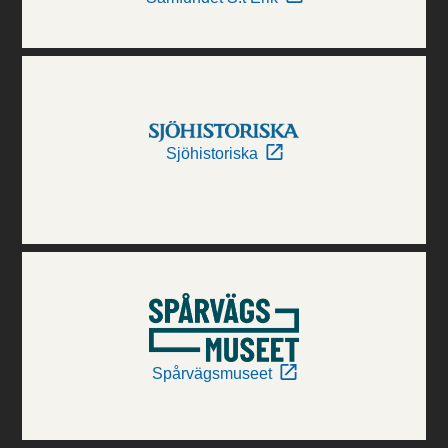
Sjöhistoriska
Spårvägsmuseet