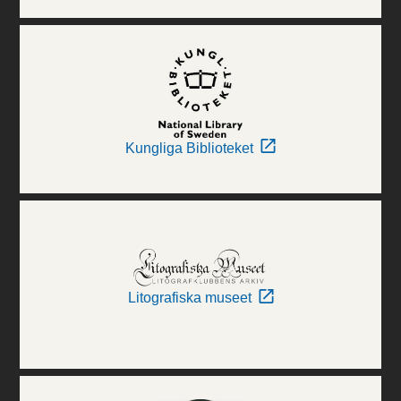
Kungliga Biblioteket
Litografiska museet