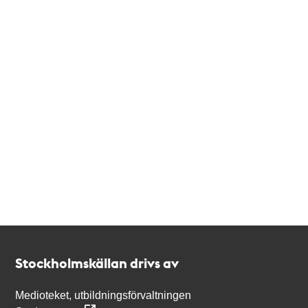
Kontakt
Stockholmskällan
Stockholmskällan drivs av
Medioteket, utbildningsförvaltningen