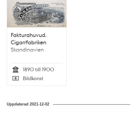
Relaterade
poster
och
teman
Fakturahuvud.
Cigarrfabriken
Skandinavien
1890 till 1900
Tid
Bildkonst
Typ
Uppdaterad
2021-12-02