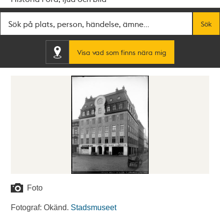
Fritextsök
Sök
Visa vad som finns nära mig
Foto
Fotograf: Okänd.
Stadsmuseet