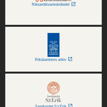
Riksantikvarieämbetet
Riksbankens arkiv
Samfundet S:t Erik