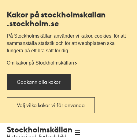
Kakor på stockholmskallan
.stockholm.se
På Stockholmskällan använder vi kakor, cookies, för att
sammanställa statistik och för att webbplatsen ska
fungera på ett bra sätt för dig.
Om kakor på Stockholmskällan
Godkänn alla kakor
Välj vilka kakor vi får använda
Till
Till
Stockholmskällan
navigationen
huvudinnehållet
Historia i ord, ljud och bild