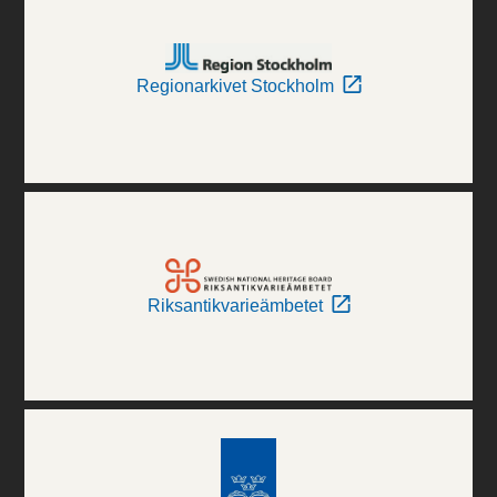
Regionarkivet Stockholm
Riksantikvarieämbetet