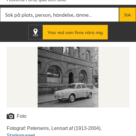
Fritextsök
Sök
Visa vad som finns nära mig
Foto
Fotograf: Petersens, Lennart af (1913-2004).
Stadsmuseet