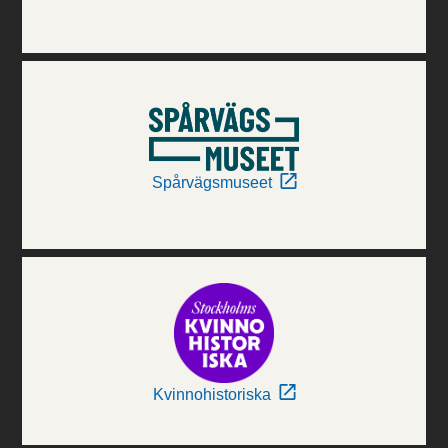
Spårvägsmuseet
Kvinnohistoriska