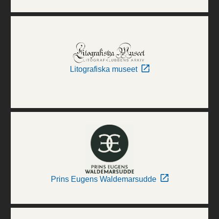
Litografiska museet
Prins Eugens Waldemarsudde