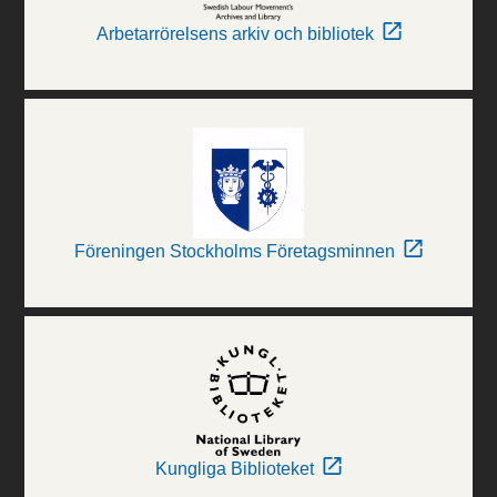
Arbetarrörelsens arkiv och bibliotek
Föreningen Stockholms Företagsminnen
Kungliga Biblioteket