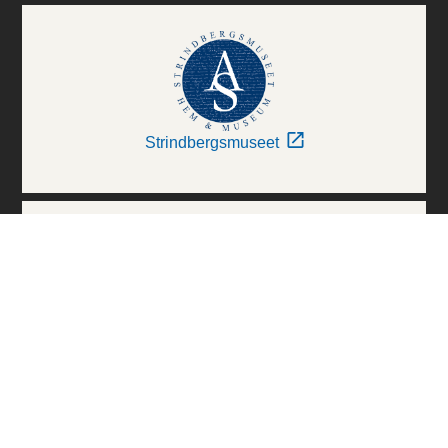
Strindbergsmuseet
Thielska Galleriet