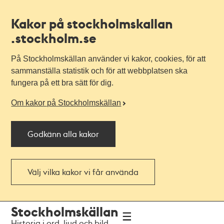
Kakor på stockholmskallan
.stockholm.se
På Stockholmskällan använder vi kakor, cookies, för att
sammanställa statistik och för att webbplatsen ska
fungera på ett bra sätt för dig.
Om kakor på Stockholmskällan
Godkänn alla kakor
Välj vilka kakor vi får använda
Till
Till
Stockholmskällan
navigationen
huvudinnehållet
Historia i ord, ljud och bild