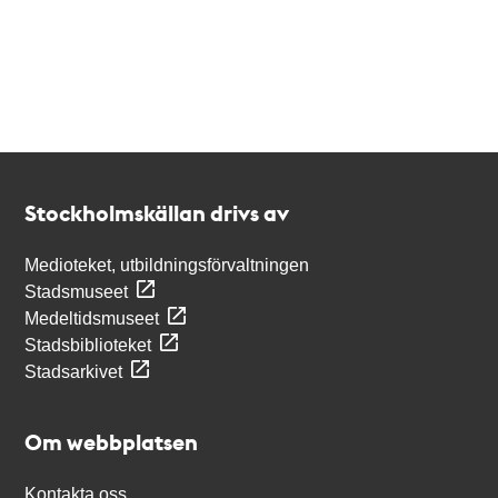
Kontakt
Stockholmskällan
Stockholmskällan drivs av
Medioteket, utbildningsförvaltningen
Stadsmuseet
Medeltidsmuseet
Stadsbiblioteket
Stadsarkivet
Om webbplatsen
Kontakta oss