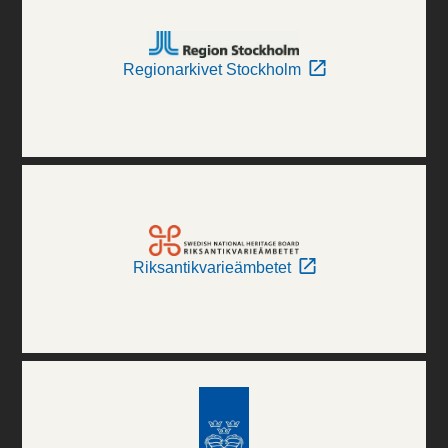
Regionarkivet Stockholm
Riksantikvarieämbetet