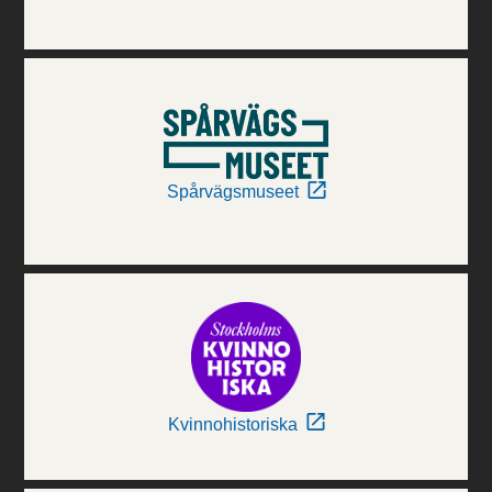
Spårvägsmuseet
Kvinnohistoriska