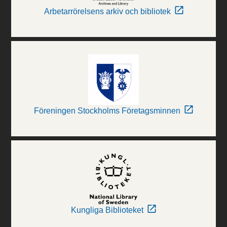
Arbetarrörelsens arkiv och bibliotek
Föreningen Stockholms Företagsminnen
Kungliga Biblioteket