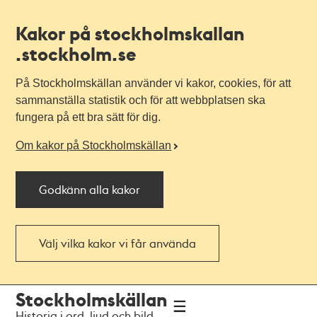
Kakor på stockholmskallan
.stockholm.se
På Stockholmskällan använder vi kakor, cookies, för att
sammanställa statistik och för att webbplatsen ska
fungera på ett bra sätt för dig.
Om kakor på Stockholmskällan
Godkänn alla kakor
Välj vilka kakor vi får använda
Till
Till
Stockholmskällan
navigationen
huvudinnehållet
Historia i ord, ljud och bild