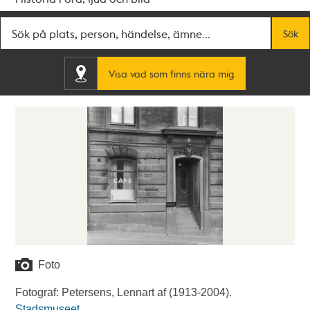
Fritextsök
Sök
Visa vad som finns nära mig
Foto
Fotograf: Petersens, Lennart af (1913-2004).
Stadsmuseet