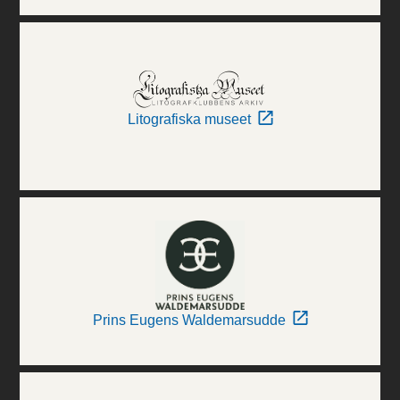
Litografiska museet
Prins Eugens Waldemarsudde