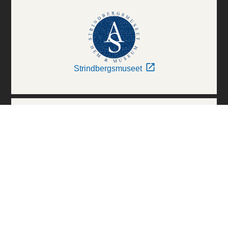
Strindbergsmuseet
Thielska Galleriet