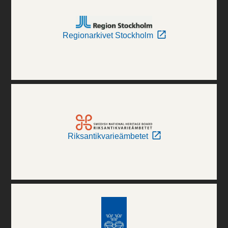
Regionarkivet Stockholm
Riksantikvarieämbetet