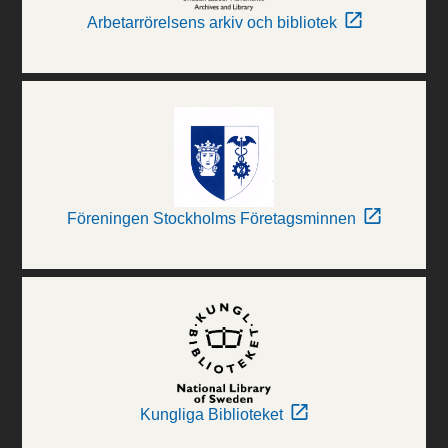
Arbetarrörelsens arkiv och bibliotek
Föreningen Stockholms Företagsminnen
Kungliga Biblioteket