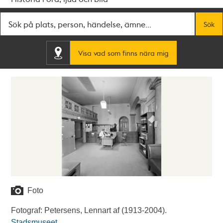
Fritextsök
Sök
Visa vad som finns nära mig
Foto
Fotograf: Petersens, Lennart af (1913-2004).
Stadsmuseet