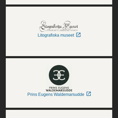
Litografiska museet
Prins Eugens Waldemarsudde