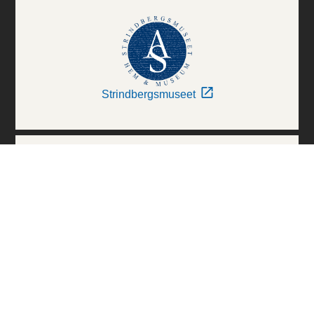
Strindbergsmuseet
Thielska Galleriet