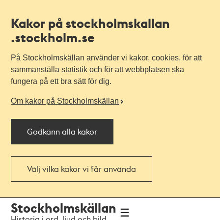
Kakor på stockholmskallan
.stockholm.se
På Stockholmskällan använder vi kakor, cookies, för att
sammanställa statistik och för att webbplatsen ska
fungera på ett bra sätt för dig.
Om kakor på Stockholmskällan
Godkänn alla kakor
Välj vilka kakor vi får använda
Till
Till
Stockholmskällan
navigationen
huvudinnehållet
Historia i ord, ljud och bild