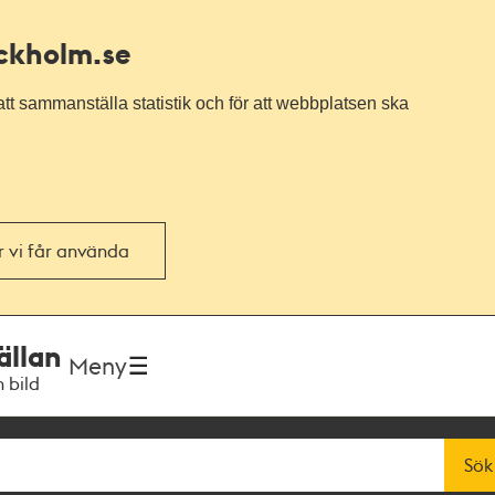
ockholm.se
tt sammanställa statistik och för att webbplatsen ska
or vi får använda
ällan
Meny
h bild
Sök