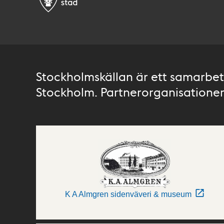
Stockholmskällan är ett samarbete
Stockholm. Partnerorganisationer 
K A Almgren sidenväveri & museum