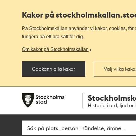
Kakor på stockholmskallan
.st
På Stockholmskällan använder vi kakor, cookies, för a
fungera på ett bra sätt för dig.
Om kakor på Stockholmskällan
Godkänn alla kakor
Välj vilka kak
Till
Till
Stockholmsk
navigationen
huvudinnehållet
Historia i ord, ljud oc
Fritextsök