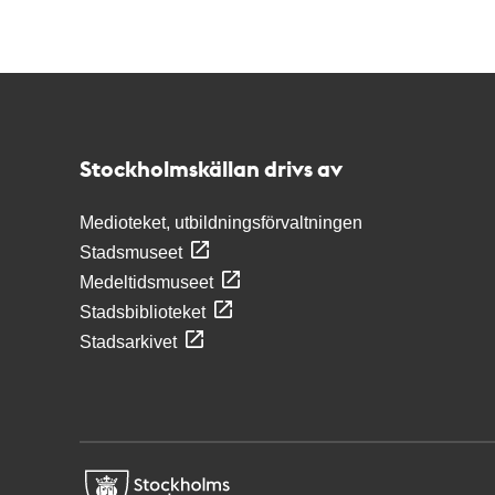
Kontakt
Stockholmskällan
Stockholmskällan drivs av
Medioteket, utbildningsförvaltningen
Stadsmuseet
Medeltidsmuseet
Stadsbiblioteket
Stadsarkivet