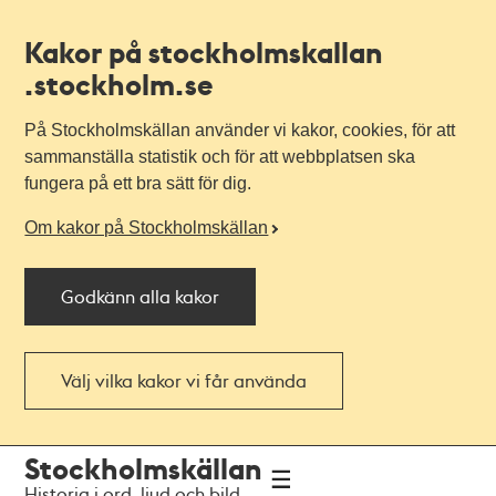
Kakor på stockholmskallan
.stockholm.se
På Stockholmskällan använder vi kakor, cookies, för att
sammanställa statistik och för att webbplatsen ska
fungera på ett bra sätt för dig.
Om kakor på Stockholmskällan
Godkänn alla kakor
Välj vilka kakor vi får använda
Till
Till
Stockholmskällan
navigationen
huvudinnehållet
Historia i ord, ljud och bild