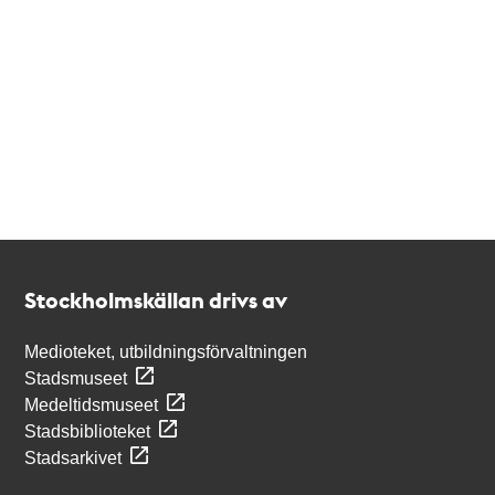
Kontakt
Stockholmskällan
Stockholmskällan drivs av
Medioteket, utbildningsförvaltningen
Stadsmuseet
Medeltidsmuseet
Stadsbiblioteket
Stadsarkivet