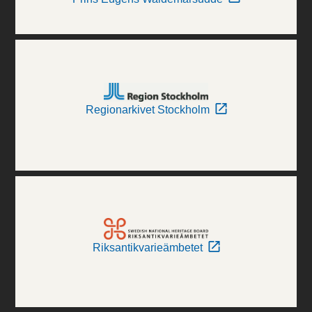
Regionarkivet Stockholm
Riksantikvarieämbetet