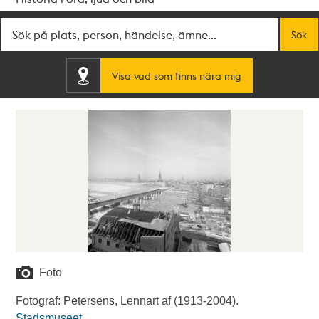
Fritextsök
Sök
Visa vad som finns nära mig
Foto
Fotograf: Petersens, Lennart af (1913-2004).
Stadsmuseet