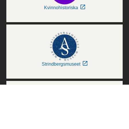
Kvinnohistoriska
Strindbergsmuseet
Thielska Galleriet