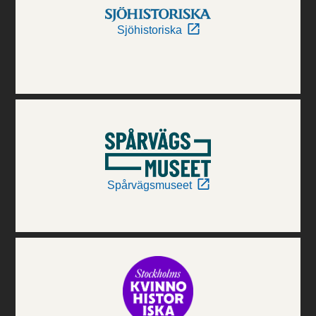
Sjöhistoriska
Spårvägsmuseet