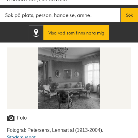
Fritextsök
Sök
Visa vad som finns nära mig
Foto
Fotograf: Petersens, Lennart af (1913-2004).
Stadsmuseet