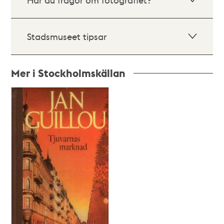
Stadsmuseet tipsar
Mer i Stockholmskällan
Relaterade
poster
och
teman