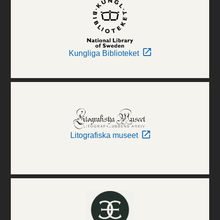
Kungliga Biblioteket
Litografiska museet