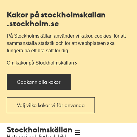
Kakor på stockholmskallan
.stockholm.se
På Stockholmskällan använder vi kakor, cookies, för att
sammanställa statistik och för att webbplatsen ska
fungera på ett bra sätt för dig.
Om kakor på Stockholmskällan
Godkänn alla kakor
Välj vilka kakor vi får använda
Till
Till
Stockholmskällan
navigationen
huvudinnehållet
Historia i ord, ljud och bild