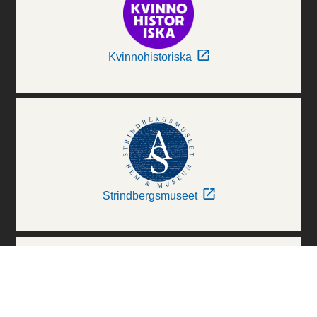
Kvinnohistoriska
Strindbergsmuseet