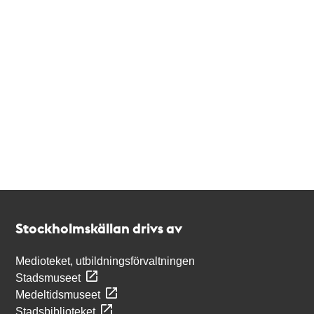
Kontakt
Stockholmskällan
Stockholmskällan drivs av
Medioteket, utbildningsförvaltningen
Stadsmuseet
Medeltidsmuseet
Stadsbiblioteket