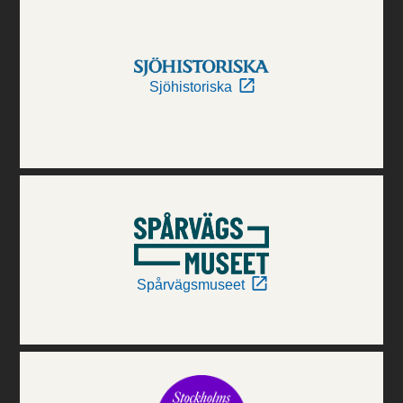
Sjöhistoriska
Spårvägsmuseet