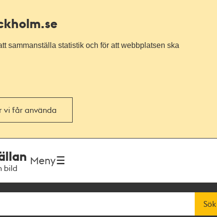
ockholm.se
tt sammanställa statistik och för att webbplatsen ska
or vi får använda
ällan
Meny
h bild
Sök