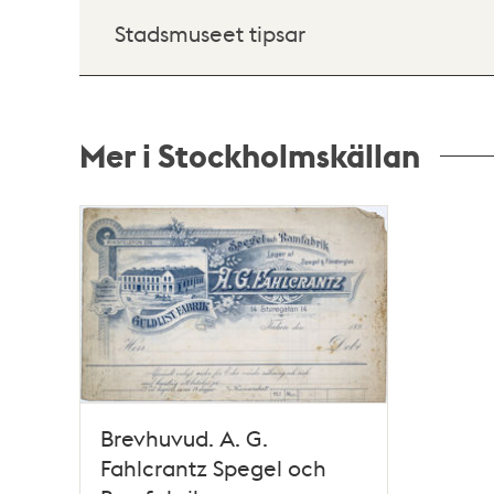
Stadsmuseet tipsar
Mer i Stockholmskällan
Relaterade
poster
och
teman
Brevhuvud. A. G.
Fahlcrantz Spegel och