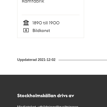
Ramfabrik
1890 till 1900
Tid
Bildkonst
Typ
Uppdaterad
2021-12-02
Kontakt
Stockholmskällan
Stockholmskällan drivs av