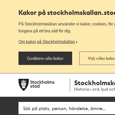
Kakor på stockholmskallan
.st
På Stockholmskällan använder vi kakor, cookies, för a
fungera på ett bra sätt för dig.
Om kakor på Stockholmskällan
Godkänn alla kakor
Välj vilka kak
Till
Till
Stockholmsk
navigationen
huvudinnehållet
Historia i ord, ljud oc
Fritextsök