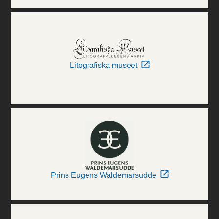
Litografiska museet
Prins Eugens Waldemarsudde