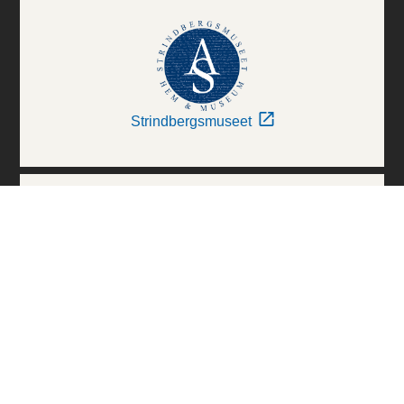
Strindbergsmuseet
Thielska Galleriet