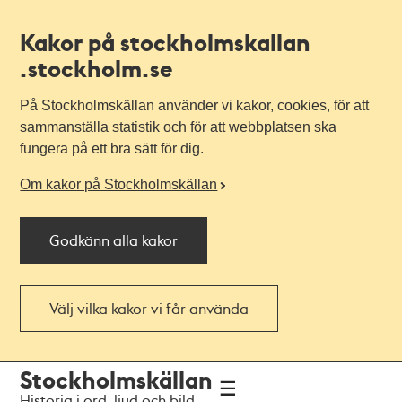
Kakor på stockholmskallan
.stockholm.se
På Stockholmskällan använder vi kakor, cookies, för att
sammanställa statistik och för att webbplatsen ska
fungera på ett bra sätt för dig.
Om kakor på Stockholmskällan
Godkänn alla kakor
Välj vilka kakor vi får använda
Till
Till
Stockholmskällan
navigationen
huvudinnehållet
Historia i ord, ljud och bild