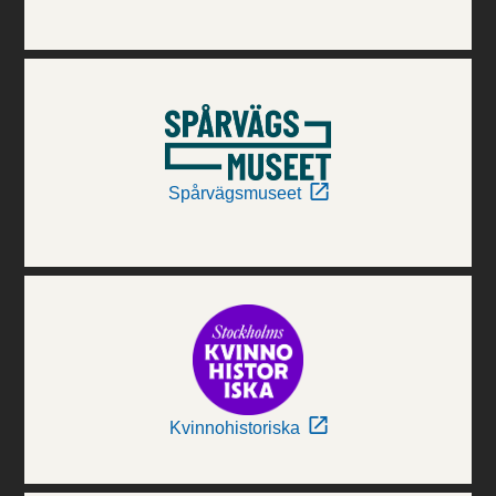
Spårvägsmuseet
Kvinnohistoriska