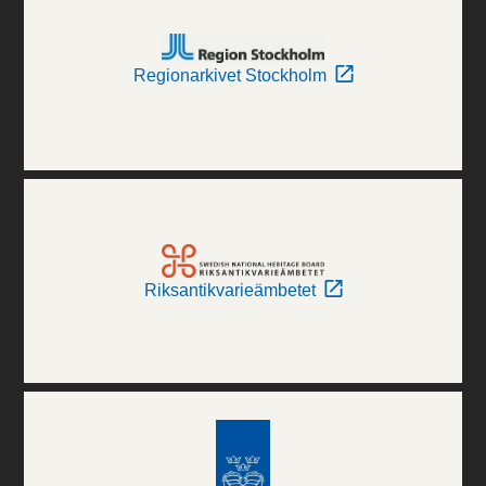
Regionarkivet Stockholm
Riksantikvarieämbetet