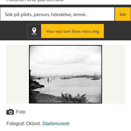
Fritextsök
Sök
Visa vad som finns nära mig
Foto
Fotograf: Okänd.
Stadsmuseet