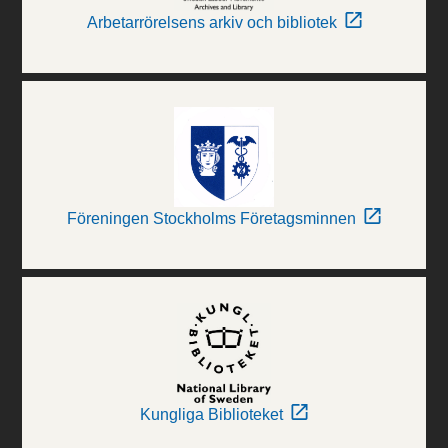
Arbetarrörelsens arkiv och bibliotek
Föreningen Stockholms Företagsminnen
Kungliga Biblioteket