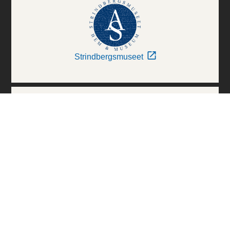
Strindbergsmuseet
Thielska Galleriet