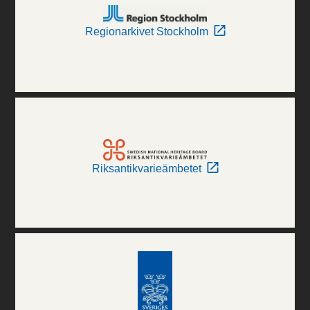
Regionarkivet Stockholm
Riksantikvarieämbetet