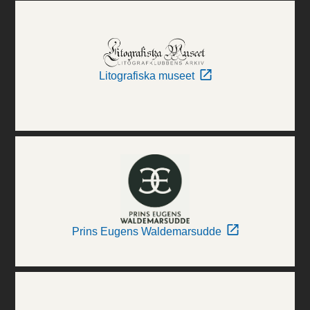
Litografiska museet
Prins Eugens Waldemarsudde