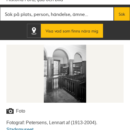
Fritextsök
Sök
Visa vad som finns nära mig
Foto
Fotograf: Petersens, Lennart af (1913-2004).
Stadsmuseet