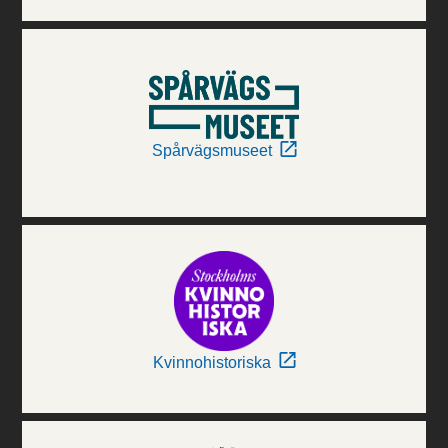
Spårvägsmuseet
Kvinnohistoriska