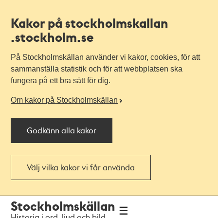
Kakor på stockholmskallan
.stockholm.se
På Stockholmskällan använder vi kakor, cookies, för att
sammanställa statistik och för att webbplatsen ska
fungera på ett bra sätt för dig.
Om kakor på Stockholmskällan
Godkänn alla kakor
Välj vilka kakor vi får använda
Till
Till
Stockholmskällan
navigationen
huvudinnehållet
Historia i ord, ljud och bild