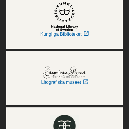
Kungliga Biblioteket
Litografiska museet