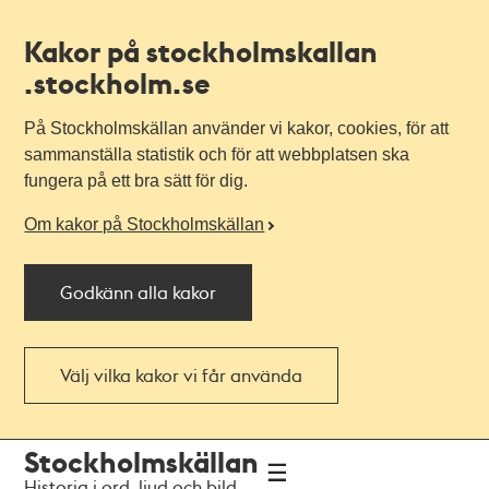
Kakor på stockholmskallan
.stockholm.se
På Stockholmskällan använder vi kakor, cookies, för att
sammanställa statistik och för att webbplatsen ska
fungera på ett bra sätt för dig.
Om kakor på Stockholmskällan
Godkänn alla kakor
Välj vilka kakor vi får använda
Till
Till
Stockholmskällan
navigationen
huvudinnehållet
Historia i ord, ljud och bild