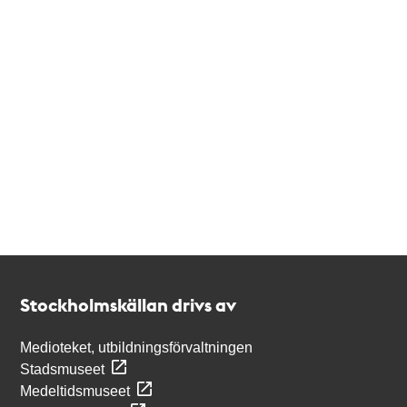
Kontakt
Stockholmskällan
Stockholmskällan drivs av
Medioteket, utbildningsförvaltningen
Stadsmuseet
Medeltidsmuseet