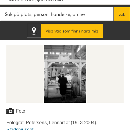
Fritextsök
Sök
Visa vad som finns nära mig
Foto
Fotograf: Petersens, Lennart af (1913-2004).
Stadsmuseet