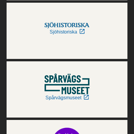
Sjöhistoriska
Spårvägsmuseet