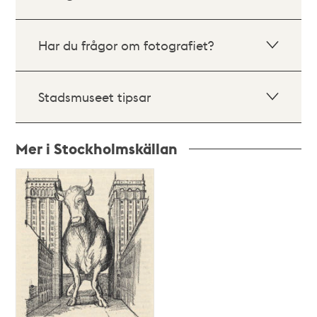
Har du frågor om fotografiet?
Stadsmuseet tipsar
Mer i Stockholmskällan
Relaterade
poster
och
teman