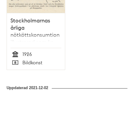
Stockholmarnas
årliga
nötköttskonsumtion
illustrerad som ko
mellan Kungstornen
1926
Tid
Bildkonst
Typ
Uppdaterad
2021-12-02