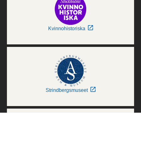
Kvinnohistoriska
Strindbergsmuseet