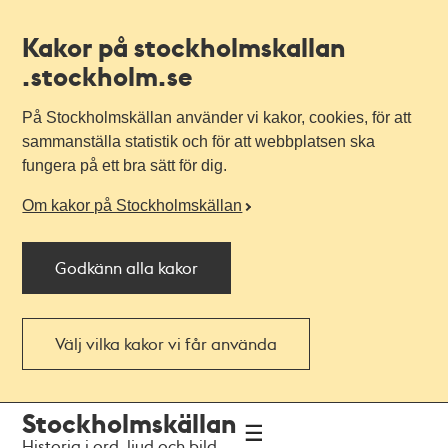
Kakor på stockholmskallan
.stockholm.se
På Stockholmskällan använder vi kakor, cookies, för att
sammanställa statistik och för att webbplatsen ska
fungera på ett bra sätt för dig.
Om kakor på Stockholmskällan
Godkänn alla kakor
Välj vilka kakor vi får använda
Till
Till
Stockholmskällan
navigationen
huvudinnehållet
Historia i ord, ljud och bild