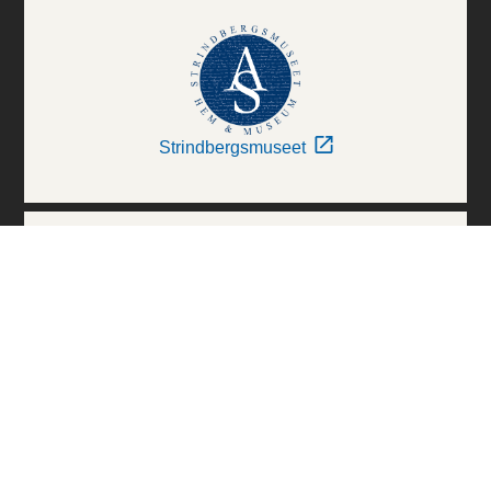
Strindbergsmuseet
Thielska Galleriet