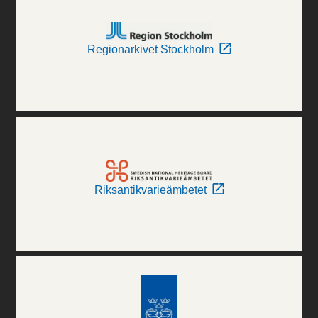
Regionarkivet Stockholm
Riksantikvarieämbetet