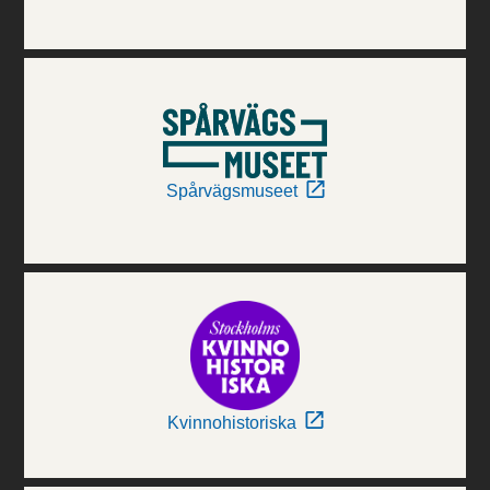
Spårvägsmuseet
Kvinnohistoriska