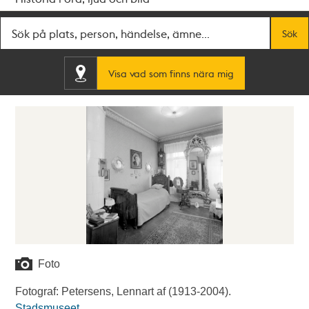
Fritextsök
Sök
Visa vad som finns nära mig
Foto
Fotograf: Petersens, Lennart af (1913-2004).
Stadsmuseet