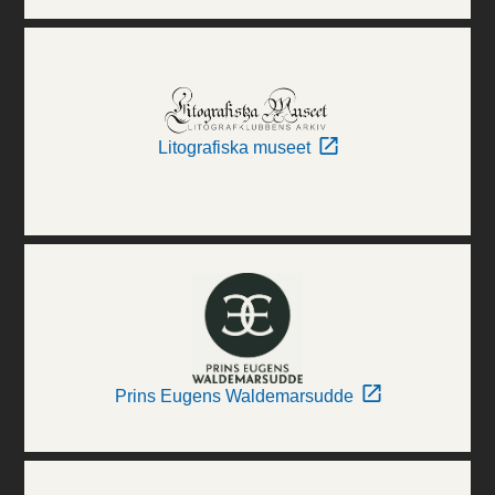
Litografiska museet
Prins Eugens Waldemarsudde