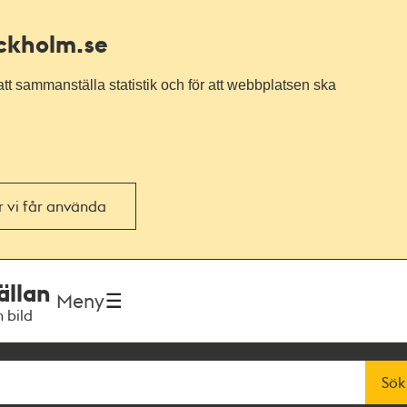
ockholm.se
tt sammanställa statistik och för att webbplatsen ska
or vi får använda
ällan
Meny
h bild
Sök