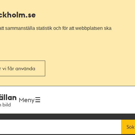
ockholm.se
tt sammanställa statistik och för att webbplatsen ska
or vi får använda
ällan
Meny
h bild
Sök