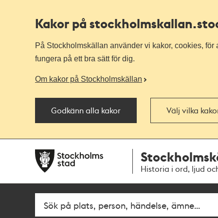
Kakor på stockholmskallan
.st
På Stockholmskällan använder vi kakor, cookies, för a
fungera på ett bra sätt för dig.
Om kakor på Stockholmskällan
Godkänn alla kakor
Välj vilka kak
Till
Till
Stockholmsk
navigationen
huvudinnehållet
Historia i ord, ljud oc
Fritextsök