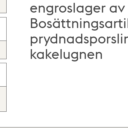
engroslager av
Bosättningsarti
prydnadsporsli
kakelugnen