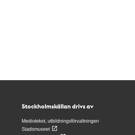
Kontakt
Stockholmskällan
Stockholmskällan drivs av
Medioteket, utbildningsförvaltningen
Stadsmuseet