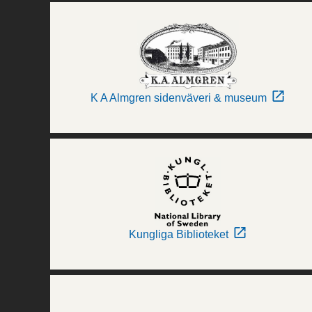
K A Almgren sidenväveri & museum
Kungliga Biblioteket