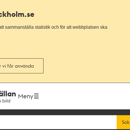
ockholm.se
tt sammanställa statistik och för att webbplatsen ska
or vi får använda
ällan
Meny
h bild
Sök