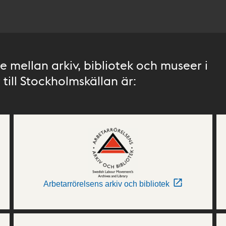
 mellan arkiv, bibliotek och museer i
till Stockholmskällan är:
Arbetarrörelsens arkiv och bibliotek