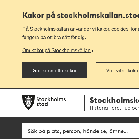
Kakor på stockholmskallan
.st
På Stockholmskällan använder vi kakor, cookies, för a
fungera på ett bra sätt för dig.
Om kakor på Stockholmskällan
Godkänn alla kakor
Välj vilka kak
Till
Till
Stockholmsk
navigationen
huvudinnehållet
Historia i ord, ljud oc
Fritextsök