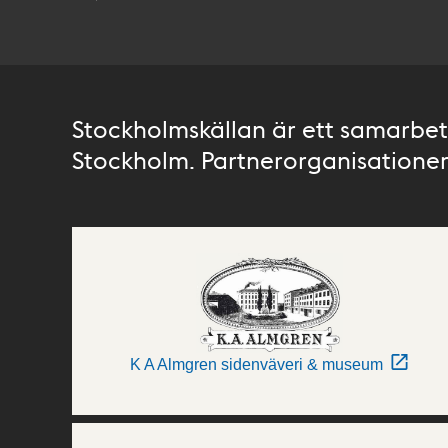
Stockholmskällan är ett samarbete
Stockholm. Partnerorganisationer 
K A Almgren sidenväveri & museum