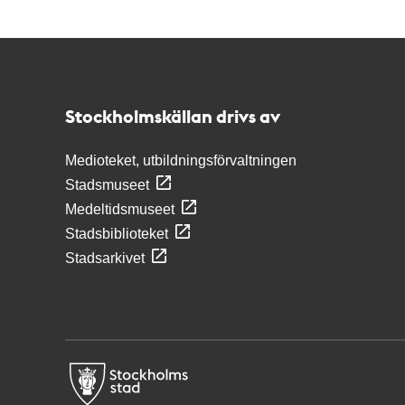
Kontakt
Stockholmskällan
Stockholmskällan drivs av
Medioteket, utbildningsförvaltningen
Stadsmuseet
Medeltidsmuseet
Stadsbiblioteket
Stadsarkivet