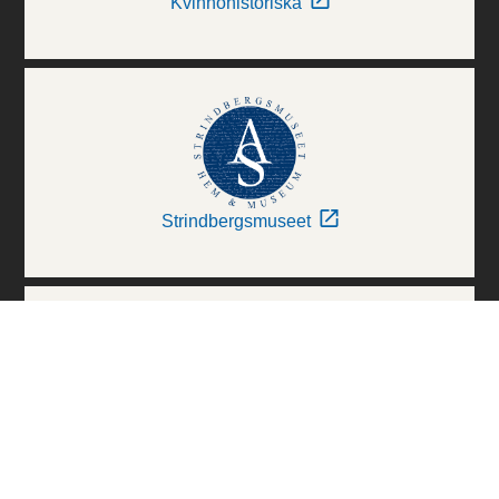
Kvinnohistoriska
Strindbergsmuseet
Thielska Galleriet