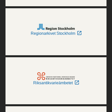
Regionarkivet Stockholm
Riksantikvarieämbetet