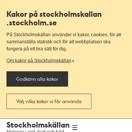
Kakor på stockholmskallan
.stockholm.se
På Stockholmskällan använder vi kakor, cookies, för att
sammanställa statistik och för att webbplatsen ska
fungera på ett bra sätt för dig.
Om kakor på Stockholmskällan
Godkänn alla kakor
Välj vilka kakor vi får använda
Till
Till
Stockholmskällan
navigationen
huvudinnehållet
Historia i ord, ljud och bild