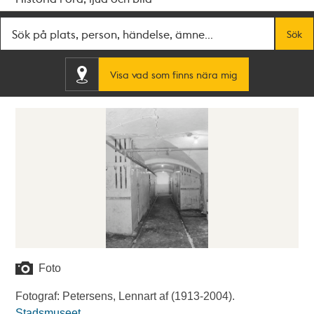
Fritextsök
Sök
Visa vad som finns nära mig
Foto
Fotograf: Petersens, Lennart af (1913-2004).
Stadsmuseet