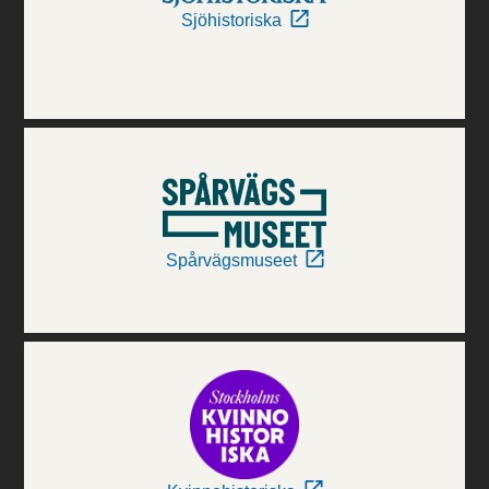
Sjöhistoriska
Spårvägsmuseet