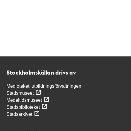
Kontakt
Stockholmskällan
Stockholmskällan drivs av
Medioteket, utbildningsförvaltningen
Stadsmuseet
Medeltidsmuseet
Stadsbiblioteket
Stadsarkivet