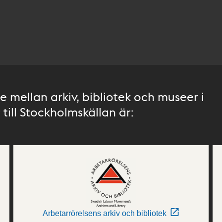
 mellan arkiv, bibliotek och museer i
till Stockholmskällan är:
Arbetarrörelsens arkiv och bibliotek