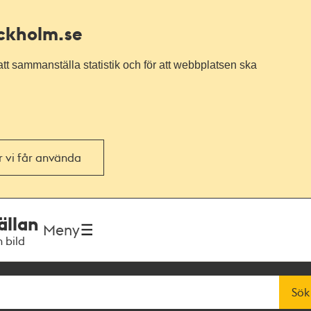
ockholm.se
tt sammanställa statistik och för att webbplatsen ska
or vi får använda
ällan
Meny
h bild
Sök