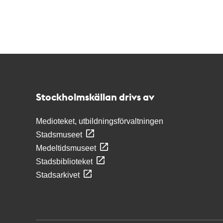
Kontakt
Stockholmskällan
Stockholmskällan drivs av
Medioteket, utbildningsförvaltningen
Stadsmuseet
Medeltidsmuseet
Stadsbiblioteket
Stadsarkivet