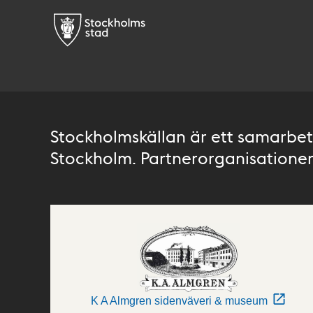
Stockholmskällan är ett samarbete
Stockholm. Partnerorganisationer 
K A Almgren sidenväveri & museum