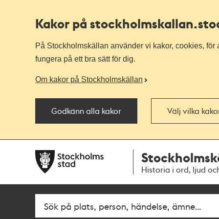
Kakor på stockholmskallan
.st
På Stockholmskällan använder vi kakor, cookies, för a
fungera på ett bra sätt för dig.
Om kakor på Stockholmskällan
Godkänn alla kakor
Välj vilka kak
Till
Till
Stockholmsk
navigationen
huvudinnehållet
Historia i ord, ljud oc
Fritextsök