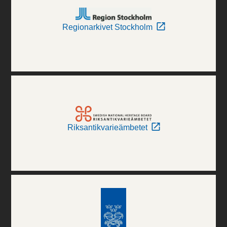
Regionarkivet Stockholm
Riksantikvarieämbetet