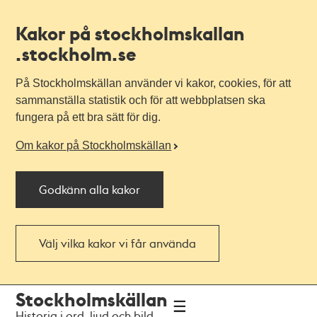
Kakor på stockholmskallan
.stockholm.se
På Stockholmskällan använder vi kakor, cookies, för att
sammanställa statistik och för att webbplatsen ska
fungera på ett bra sätt för dig.
Om kakor på Stockholmskällan
Godkänn alla kakor
Välj vilka kakor vi får använda
Till
Till
Stockholmskällan
navigationen
huvudinnehållet
Historia i ord, ljud och bild