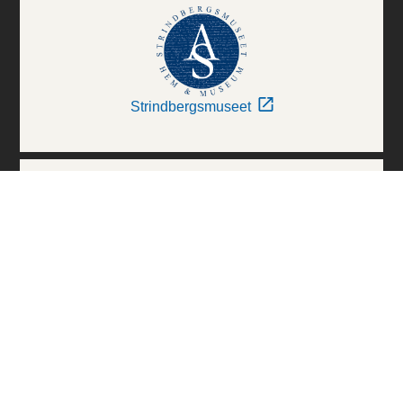
Strindbergsmuseet
Thielska Galleriet