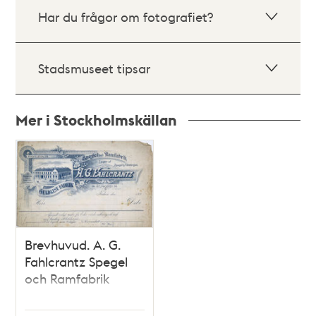
Har du frågor om fotografiet?
Stadsmuseet tipsar
Mer i Stockholmskällan
Relaterade
poster
och
teman
Brevhuvud. A. G.
Fahlcrantz Spegel
och Ramfabrik