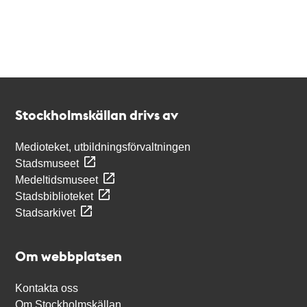
Kontakt
Stockholmskällan
Stockholmskällan drivs av
Medioteket, utbildningsförvaltningen
Stadsmuseet
Medeltidsmuseet
Stadsbiblioteket
Stadsarkivet
Om webbplatsen
Kontakta oss
Om Stockholmskällan