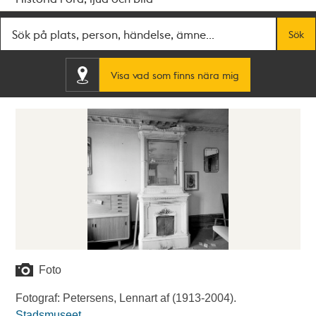
Fritextsök
Sök
Visa vad som finns nära mig
Foto
Fotograf: Petersens, Lennart af (1913-2004).
Stadsmuseet