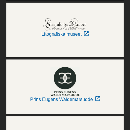
Litografiska museet
Prins Eugens Waldemarsudde