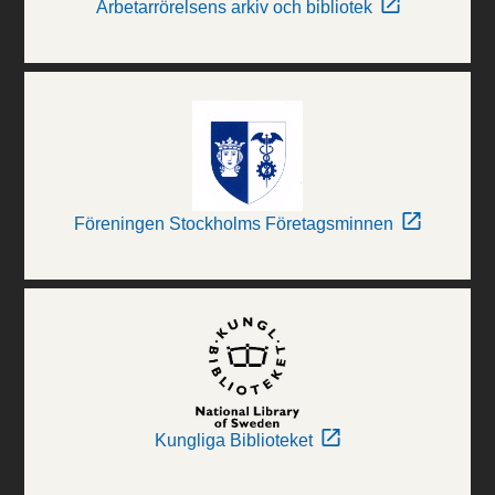
Arbetarrörelsens arkiv och bibliotek
Föreningen Stockholms Företagsminnen
Kungliga Biblioteket