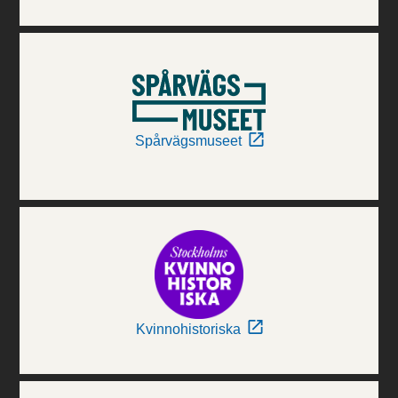
Spårvägsmuseet
Kvinnohistoriska