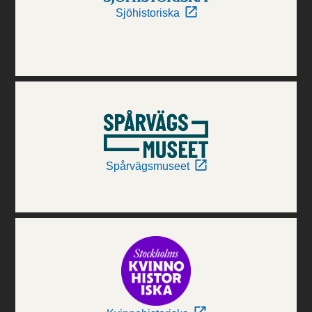
Sjöhistoriska
Spårvägsmuseet