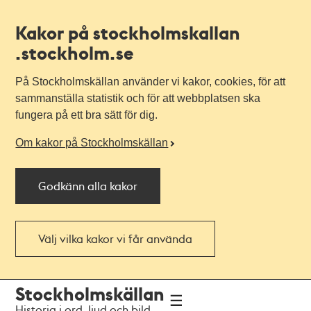
Kakor på stockholmskallan
.stockholm.se
På Stockholmskällan använder vi kakor, cookies, för att
sammanställa statistik och för att webbplatsen ska
fungera på ett bra sätt för dig.
Om kakor på Stockholmskällan
Godkänn alla kakor
Välj vilka kakor vi får använda
Till
Till
Stockholmskällan
navigationen
huvudinnehållet
Historia i ord, ljud och bild