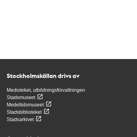
Kontakt
Stockholmskällan
Stockholmskällan drivs av
Medioteket, utbildningsförvaltningen
Stadsmuseet
Medeltidsmuseet
Stadsbiblioteket
Stadsarkivet