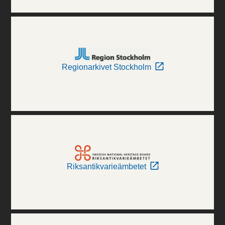
Regionarkivet Stockholm
Riksantikvarieämbetet