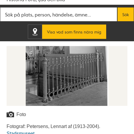
Fritextsök
Sök
Visa vad som finns nära mig
Foto
Fotograf: Petersens, Lennart af (1913-2004).
Stadsmuseet