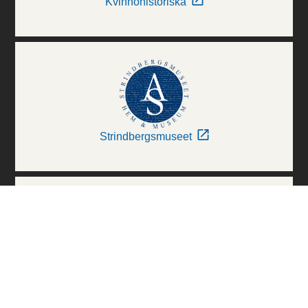
Kvinnohistoriska
Strindbergsmuseet
Thielska Galleriet