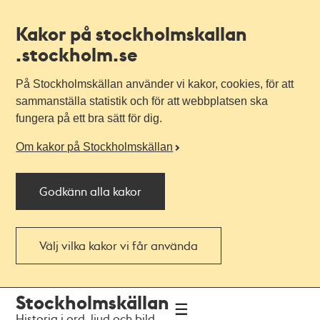
Kakor på stockholmskallan
.stockholm.se
På Stockholmskällan använder vi kakor, cookies, för att
sammanställa statistik och för att webbplatsen ska
fungera på ett bra sätt för dig.
Om kakor på Stockholmskällan
Godkänn alla kakor
Välj vilka kakor vi får använda
Till
Till
Stockholmskällan
navigationen
huvudinnehållet
Historia i ord, ljud och bild