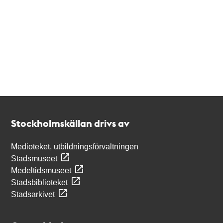
Kontakt
Stockholmskällan
Stockholmskällan drivs av
Medioteket, utbildningsförvaltningen
Stadsmuseet
Medeltidsmuseet
Stadsbiblioteket
Stadsarkivet