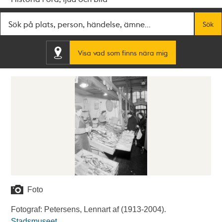
Fritextsök
Sök
Visa vad som finns nära mig
Foto
Fotograf: Petersens, Lennart af (1913-2004).
Stadsmuseet