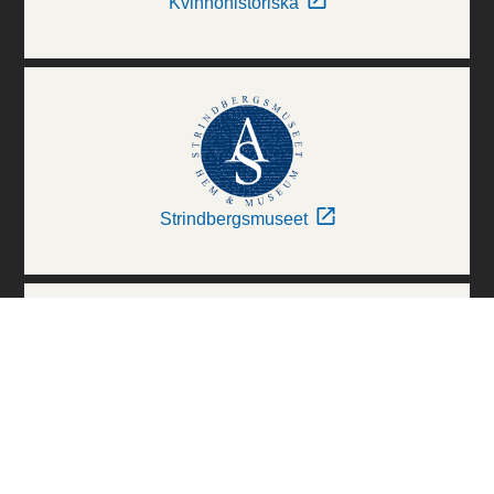
Kvinnohistoriska
Strindbergsmuseet
Thielska Galleriet