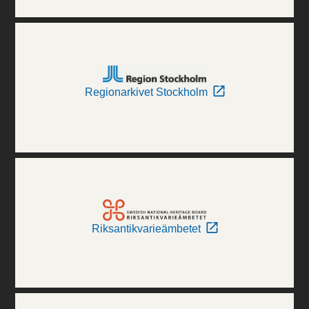
Regionarkivet Stockholm
Riksantikvarieämbetet