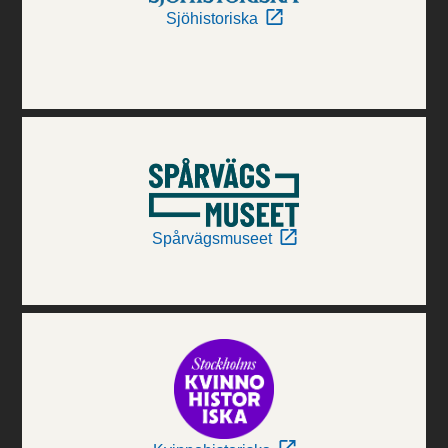
Sjöhistoriska
Spårvägsmuseet