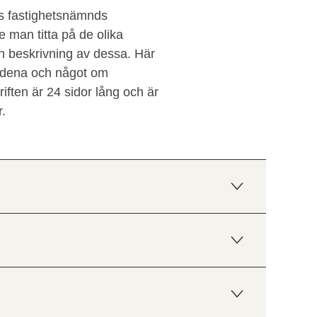
ds fastighetsnämnds
 man titta på de olika
en beskrivning av dessa. Här
ådena och något om
ften är 24 sidor lång och är
r.