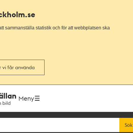
ockholm.se
tt sammanställa statistik och för att webbplatsen ska
or vi får använda
ällan
Meny
h bild
Sök