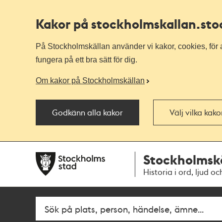
Kakor på stockholmskallan
.st
På Stockholmskällan använder vi kakor, cookies, för a
fungera på ett bra sätt för dig.
Om kakor på Stockholmskällan
Godkänn alla kakor
Välj vilka kak
Till
Till
Stockholmsk
navigationen
huvudinnehållet
Historia i ord, ljud oc
Fritextsök