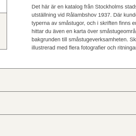
Det här är en katalog från Stockholms sta
utställning vid Rålambshov 1937. Där kunde
typerna av småstugor, och i skriften finns 
hittar du även en karta över småstugeomr
bakgrunden till småstugeverksamheten. Skri
illustrerad med flera fotografier och ritninga