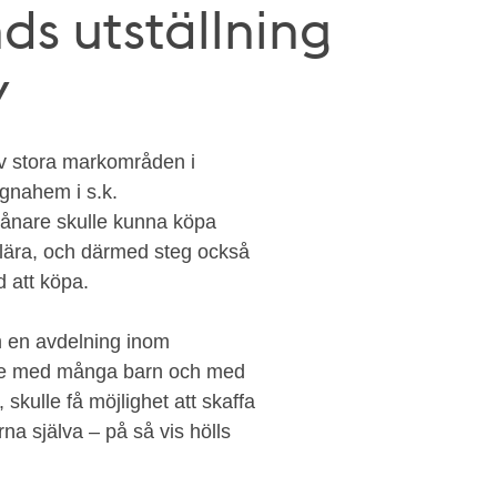
ds utställning
v
v stora markområden i
gnahem i s.k.
vånare skulle kunna köpa
ulära, och därmed steg också
d att köpa.
 en avdelning inom
are med många barn och med
kulle få möjlighet att skaffa
 själva – på så vis hölls