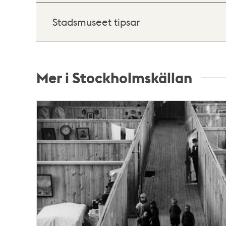
Stadsmuseet tipsar
Mer i Stockholmskällan
Relaterade
poster
och
teman