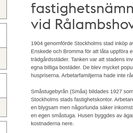
fastighetsnämn
vid Rålambsho
1904 genomförde Stockholms stad inköp a
Enskede och Bromma för att låta uppföra e
trädgårdsstäder. Tanken var att stadens in
egna billiga bostäder. De blev mycket pop
huspriserna. Arbetarfamiljerna hade inte rå
Småstugebyrån (Småa) bildades 1927 som
Stockholms stads fastighetskontor. Arbet
en blygsam men någorlunda säker inkomst, s
en egen småstuga. Husen byggdes av ägarna
kostnaderna nere.