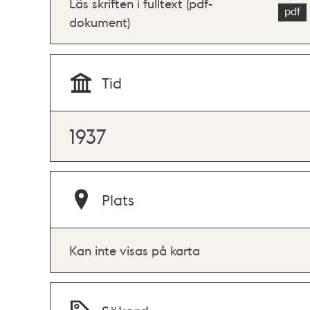
Läs skriften i fulltext (pdf-
dokument)
Tid
1937
Plats
Kan inte visas på karta