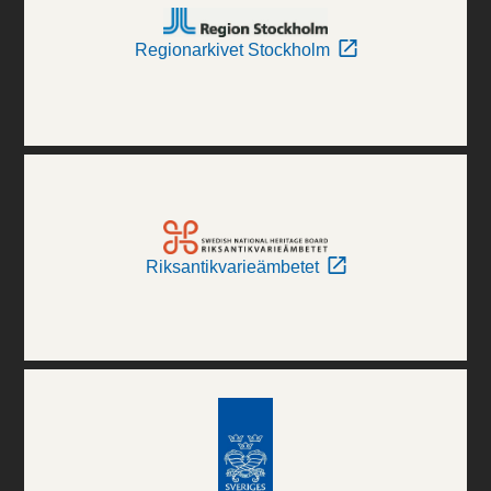
Regionarkivet Stockholm
Riksantikvarieämbetet