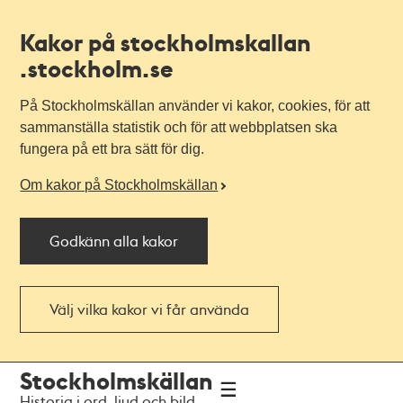
Kakor på stockholmskallan
.stockholm.se
På Stockholmskällan använder vi kakor, cookies, för att
sammanställa statistik och för att webbplatsen ska
fungera på ett bra sätt för dig.
Om kakor på Stockholmskällan
Godkänn alla kakor
Välj vilka kakor vi får använda
Till
Till
Stockholmskällan
navigationen
huvudinnehållet
Historia i ord, ljud och bild