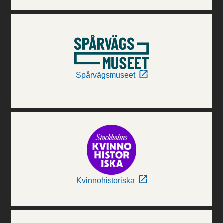
Spårvägsmuseet
Kvinnohistoriska