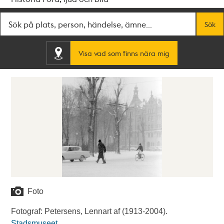
Fritextsök
Sök
Visa vad som finns nära mig
Foto
Fotograf: Petersens, Lennart af (1913-2004).
Stadsmuseet