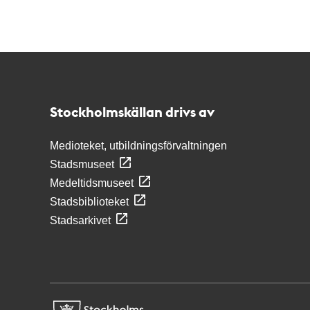
Kontakt
Stockholmskällan
Stockholmskällan drivs av
Medioteket, utbildningsförvaltningen
Stadsmuseet
Medeltidsmuseet
Stadsbiblioteket
Stadsarkivet