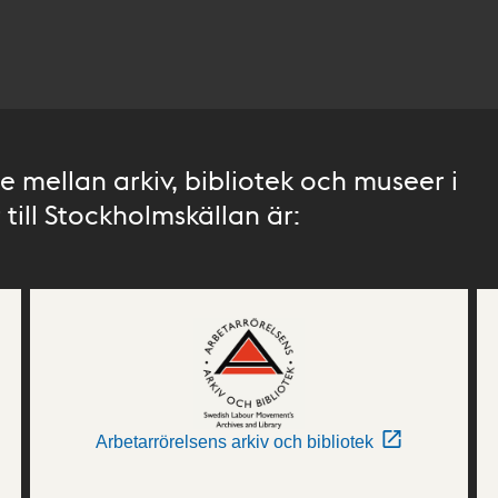
 mellan arkiv, bibliotek och museer i
till Stockholmskällan är:
Arbetarrörelsens arkiv och bibliotek