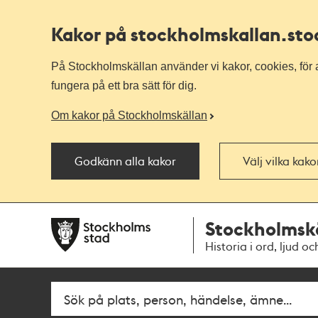
Kakor på stockholmskallan
.st
På Stockholmskällan använder vi kakor, cookies, för a
fungera på ett bra sätt för dig.
Om kakor på Stockholmskällan
Godkänn alla kakor
Välj vilka kak
Till
Till
Stockholmsk
navigationen
huvudinnehållet
Historia i ord, ljud oc
Fritextsök