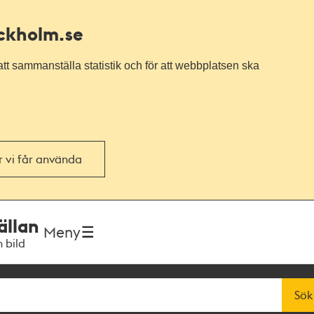
ockholm.se
tt sammanställa statistik och för att webbplatsen ska
or vi får använda
ällan
Meny
h bild
Sök