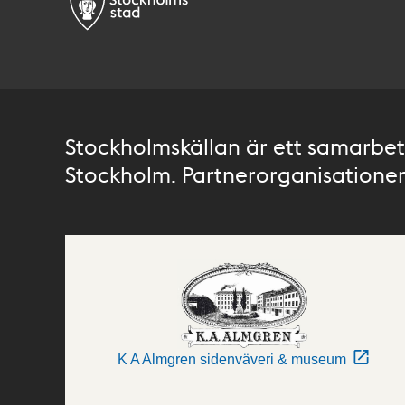
Stockholmskällan är ett samarbete
Stockholm. Partnerorganisationer 
K A Almgren sidenväveri & museum