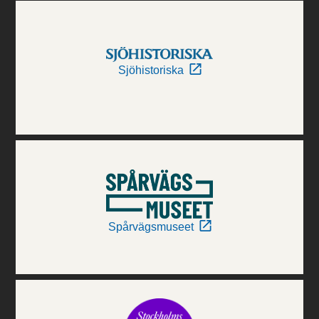
Sjöhistoriska
Spårvägsmuseet