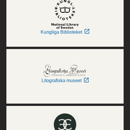
Kungliga Biblioteket
Litografiska museet