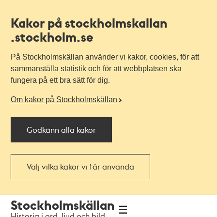
Kakor på stockholmskallan
.stockholm.se
På Stockholmskällan använder vi kakor, cookies, för att
sammanställa statistik och för att webbplatsen ska
fungera på ett bra sätt för dig.
Om kakor på Stockholmskällan
Godkänn alla kakor
Välj vilka kakor vi får använda
Till
Till
Stockholmskällan
navigationen
huvudinnehållet
Historia i ord, ljud och bild