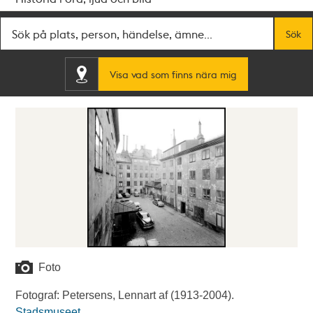
Fritextsök
Sök
Visa vad som finns nära mig
Foto
Fotograf: Petersens, Lennart af (1913-2004).
Stadsmuseet