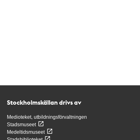
Kontakt
Stockholmskällan
Stockholmskällan drivs av
Medioteket, utbildningsförvaltningen
Stadsmuseet
Medeltidsmuseet
Stadsbiblioteket