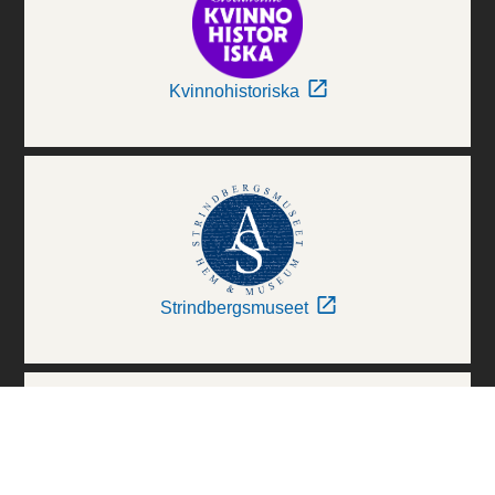
Kvinnohistoriska
Strindbergsmuseet