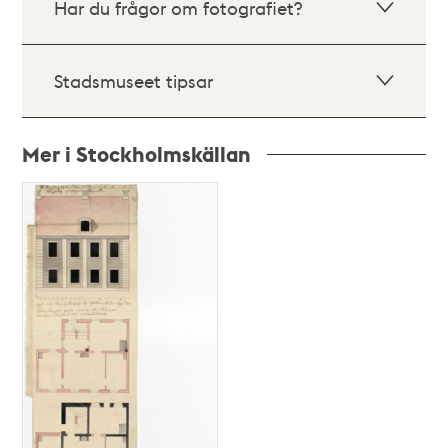
Har du frågor om fotografiet?
Stadsmuseet tipsar
Mer i Stockholmskällan
Relaterade
poster
och
teman