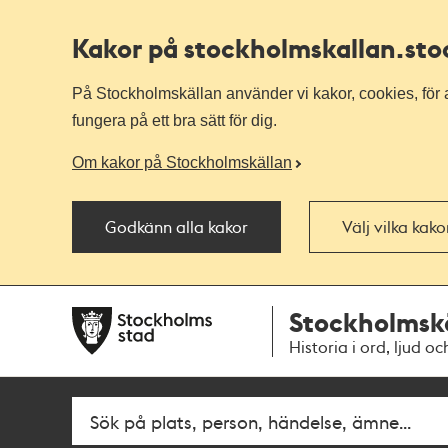
Kakor på stockholmskallan
.st
På Stockholmskällan använder vi kakor, cookies, för a
fungera på ett bra sätt för dig.
Om kakor på Stockholmskällan
Godkänn alla kakor
Välj vilka kak
Till
Till
Stockholmsk
navigationen
huvudinnehållet
Historia i ord, ljud oc
Fritextsök