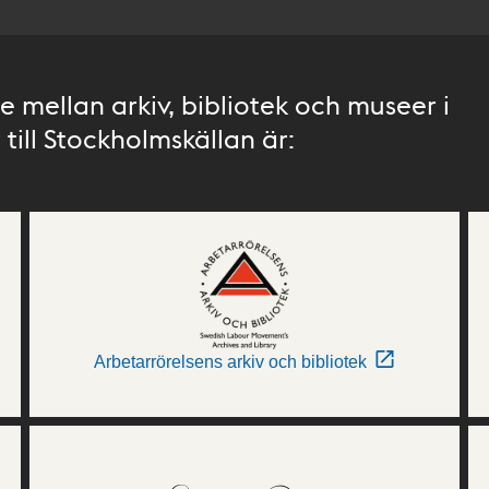
 mellan arkiv, bibliotek och museer i
till Stockholmskällan är:
Arbetarrörelsens arkiv och bibliotek