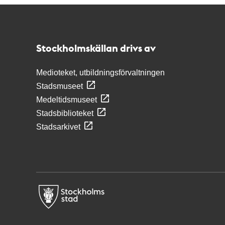
Kontakt
Stockholmskällan
Stockholmskällan drivs av
Medioteket, utbildningsförvaltningen
Stadsmuseet
Medeltidsmuseet
Stadsbiblioteket
Stadsarkivet