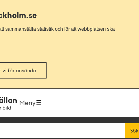
ockholm.se
tt sammanställa statistik och för att webbplatsen ska
or vi får använda
ällan
Meny
h bild
Sök