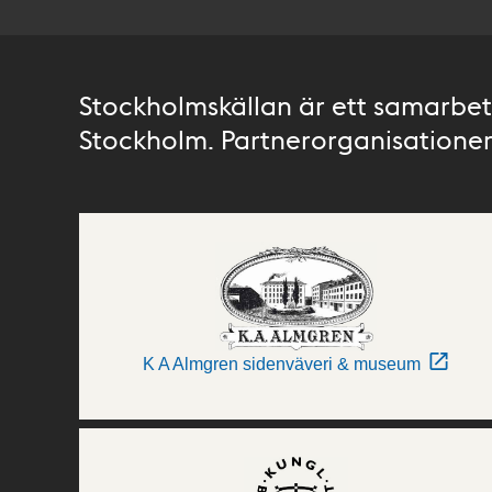
Stockholmskällan är ett samarbete
Stockholm. Partnerorganisationer 
K A Almgren sidenväveri & museum