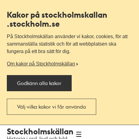
Kakor på stockholmskallan
.stockholm.se
På Stockholmskällan använder vi kakor, cookies, för att
sammanställa statistik och för att webbplatsen ska
fungera på ett bra sätt för dig.
Om kakor på Stockholmskällan
Godkänn alla kakor
Välj vilka kakor vi får använda
Till
Till
Stockholmskällan
navigationen
huvudinnehållet
Historia i ord, ljud och bild