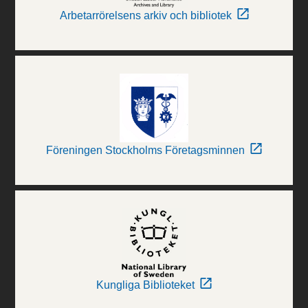
Arbetarrörelsens arkiv och bibliotek
Föreningen Stockholms Företagsminnen
Kungliga Biblioteket