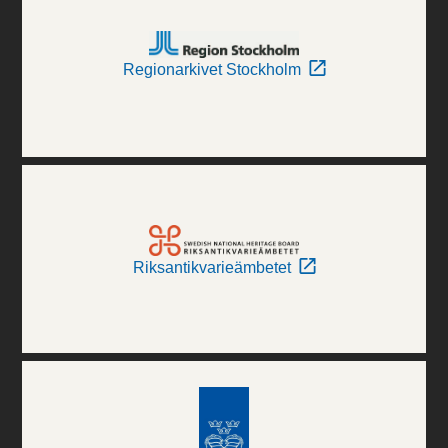
Regionarkivet Stockholm
Riksantikvarieämbetet