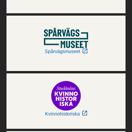
Spårvägsmuseet
Kvinnohistoriska