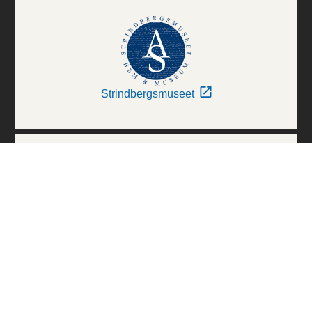
Strindbergsmuseet
Thielska Galleriet