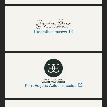
Litografiska museet
Prins Eugens Waldemarsudde