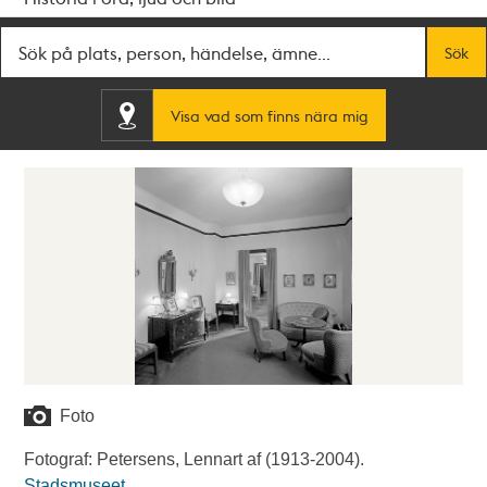
Fritextsök
Sök
Visa vad som finns nära mig
Foto
Fotograf: Petersens, Lennart af (1913-2004).
Stadsmuseet