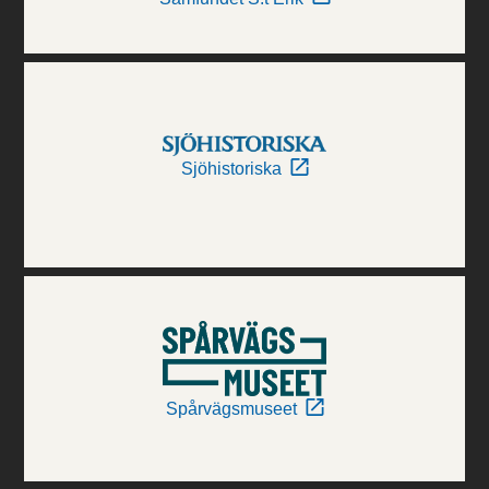
Sjöhistoriska
Spårvägsmuseet