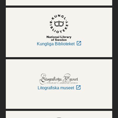
Kungliga Biblioteket
Litografiska museet