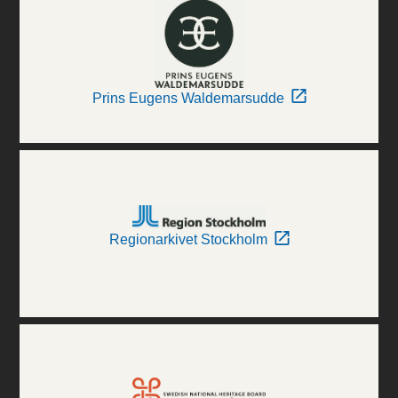
Prins Eugens Waldemarsudde
Regionarkivet Stockholm