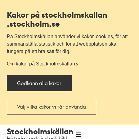
Kakor på stockholmskallan
.stockholm.se
På Stockholmskällan använder vi kakor, cookies, för att
sammanställa statistik och för att webbplatsen ska
fungera på ett bra sätt för dig.
Om kakor på Stockholmskällan
Godkänn alla kakor
Välj vilka kakor vi får använda
Till
Till
Stockholmskällan
navigationen
huvudinnehållet
Historia i ord, ljud och bild