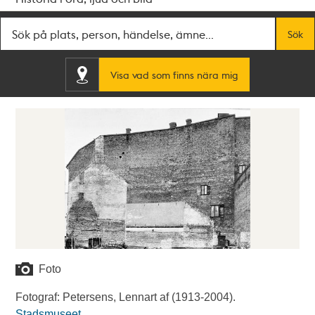
Fritextsök
Sök
Visa vad som finns nära mig
Foto
Fotograf: Petersens, Lennart af (1913-2004).
Stadsmuseet