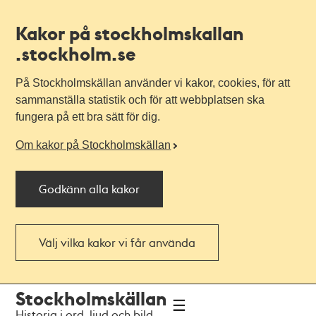
Kakor på stockholmskallan
.stockholm.se
På Stockholmskällan använder vi kakor, cookies, för att
sammanställa statistik och för att webbplatsen ska
fungera på ett bra sätt för dig.
Om kakor på Stockholmskällan
Godkänn alla kakor
Välj vilka kakor vi får använda
Till
Till
Stockholmskällan
navigationen
huvudinnehållet
Historia i ord, ljud och bild