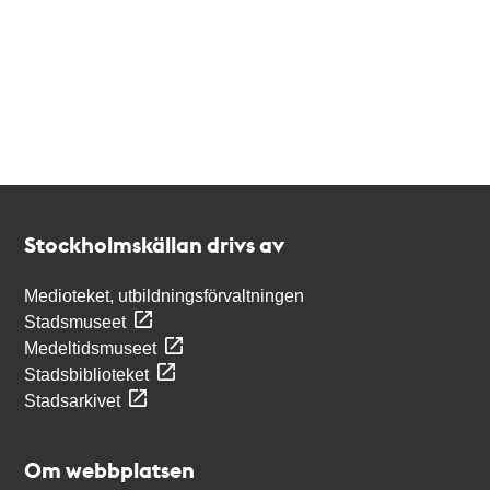
Kontakt
Stockholmskällan
Stockholmskällan drivs av
Medioteket, utbildningsförvaltningen
Stadsmuseet
Medeltidsmuseet
Stadsbiblioteket
Stadsarkivet
Om webbplatsen