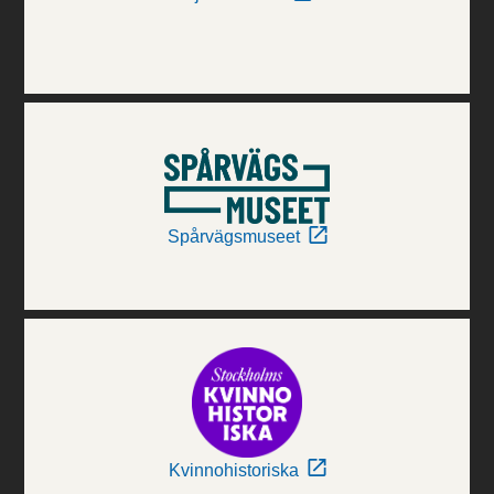
Spårvägsmuseet
Kvinnohistoriska