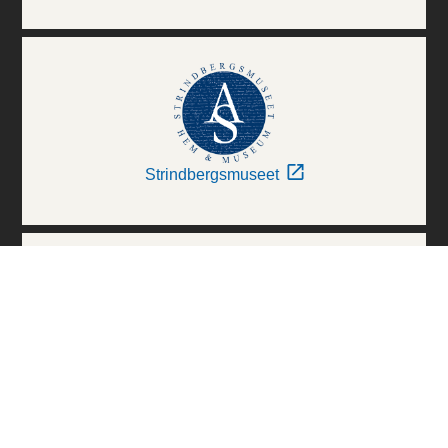
Strindbergsmuseet
Thielska Galleriet