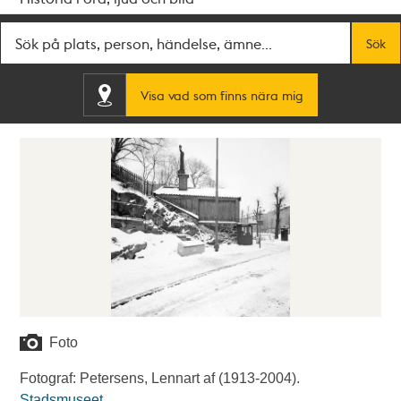
Fritextsök
Sök
Visa vad som finns nära mig
Foto
Fotograf: Petersens, Lennart af (1913-2004).
Stadsmuseet