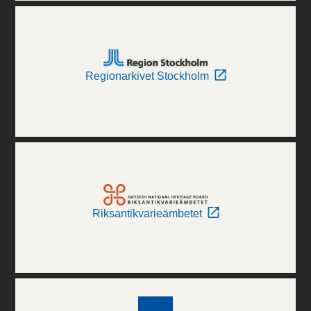
Regionarkivet Stockholm
Riksantikvarieämbetet