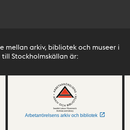
 mellan arkiv, bibliotek och museer i
till Stockholmskällan är:
Arbetarrörelsens arkiv och bibliotek