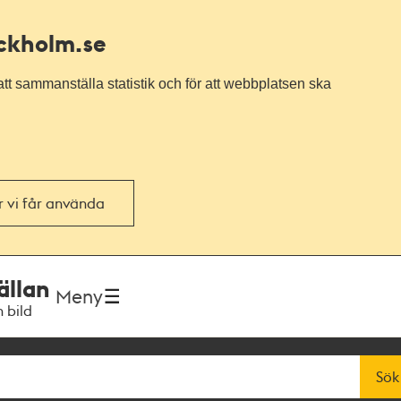
ockholm.se
tt sammanställa statistik och för att webbplatsen ska
or vi får använda
ällan
Meny
h bild
Sök