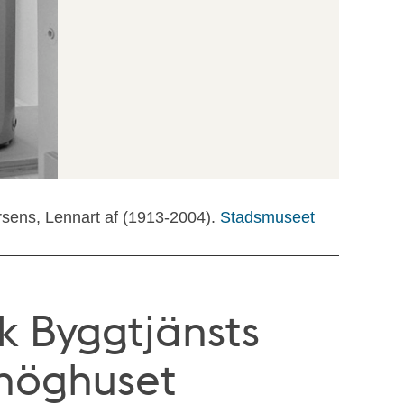
rsens, Lennart af (1913-2004).
Stadsmuseet
k Byggtjänsts
 höghuset