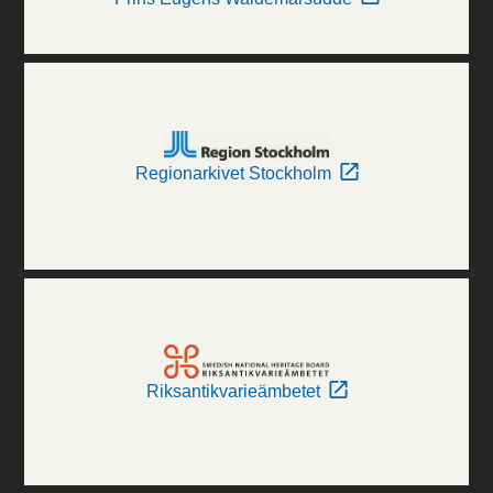
Regionarkivet Stockholm
Riksantikvarieämbetet