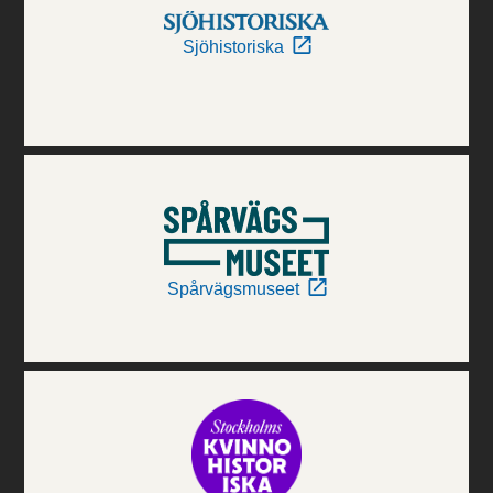
Sjöhistoriska
Spårvägsmuseet