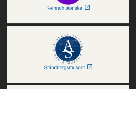
Kvinnohistoriska
Strindbergsmuseet
Thielska Galleriet