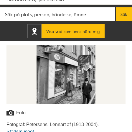
Fritextsök
Sök
Visa vad som finns nära mig
Foto
Fotograf: Petersens, Lennart af (1913-2004).
Stadsmuseet