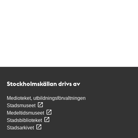
Kontakt
Stockholmskällan
Stockholmskällan drivs av
Medioteket, utbildningsförvaltningen
Stadsmuseet
Medeltidsmuseet
Stadsbiblioteket
Stadsarkivet