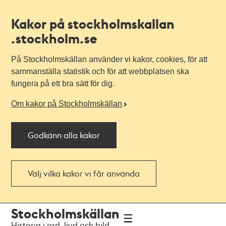
Kakor på stockholmskallan
.stockholm.se
På Stockholmskällan använder vi kakor, cookies, för att
sammanställa statistik och för att webbplatsen ska
fungera på ett bra sätt för dig.
Om kakor på Stockholmskällan
Godkänn alla kakor
Välj vilka kakor vi får använda
Till
Till
Stockholmskällan
navigationen
huvudinnehållet
Historia i ord, ljud och bild