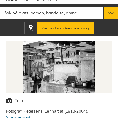
Fritextsök
Sök
Visa vad som finns nära mig
Foto
Fotograf: Petersens, Lennart af (1913-2004).
Stadsmuseet