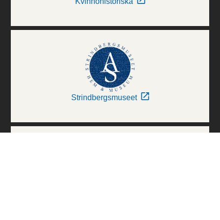
Kvinnohistoriska
Strindbergsmuseet
Thielska Galleriet