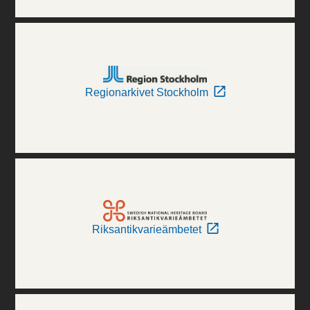
Regionarkivet Stockholm
Riksantikvarieämbetet