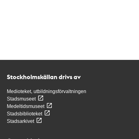
Kontakt
Stockholmskällan
Stockholmskällan drivs av
Medioteket, utbildningsförvaltningen
Stadsmuseet
Medeltidsmuseet
Stadsbiblioteket
Stadsarkivet