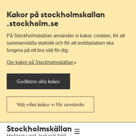
Kakor på stockholmskallan
.stockholm.se
På Stockholmskällan använder vi kakor, cookies, för att
sammanställa statistik och för att webbplatsen ska
fungera på ett bra sätt för dig.
Om kakor på Stockholmskällan
Godkänn alla kakor
Välj vilka kakor vi får använda
Till
Till
Stockholmskällan
navigationen
huvudinnehållet
Historia i ord, ljud och bild