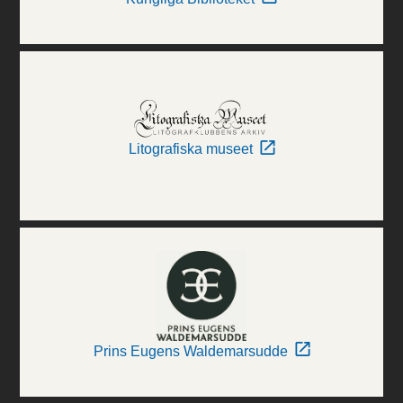
Litografiska museet
Prins Eugens Waldemarsudde