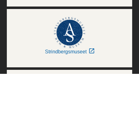
Strindbergsmuseet
Thielska Galleriet