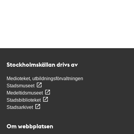
Kontakt
Stockholmskällan
Stockholmskällan drivs av
Medioteket, utbildningsförvaltningen
Stadsmuseet
Medeltidsmuseet
Stadsbiblioteket
Stadsarkivet
Om webbplatsen