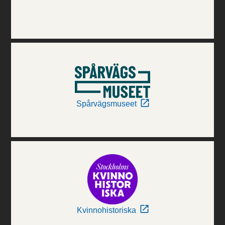
Spårvägsmuseet
Kvinnohistoriska