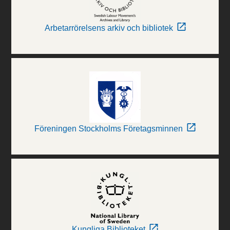
Arbetarrörelsens arkiv och bibliotek
Föreningen Stockholms Företagsminnen
Kungliga Biblioteket