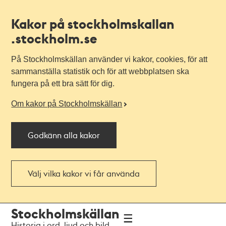
Kakor på stockholmskallan
.stockholm.se
På Stockholmskällan använder vi kakor, cookies, för att
sammanställa statistik och för att webbplatsen ska
fungera på ett bra sätt för dig.
Om kakor på Stockholmskällan
Godkänn alla kakor
Välj vilka kakor vi får använda
Till
Till
Stockholmskällan
navigationen
huvudinnehållet
Historia i ord, ljud och bild