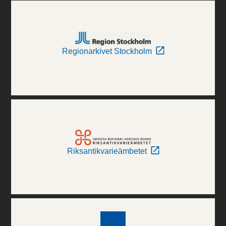
Regionarkivet Stockholm
Riksantikvarieämbetet