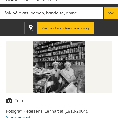
Fritextsök
Sök
Visa vad som finns nära mig
Foto
Fotograf: Petersens, Lennart af (1913-2004).
Stadsmuseet