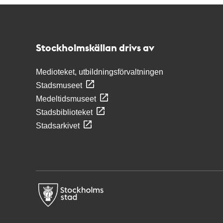
Kontakt
Stockholmskällan
Stockholmskällan drivs av
Medioteket, utbildningsförvaltningen
Stadsmuseet
Medeltidsmuseet
Stadsbiblioteket
Stadsarkivet