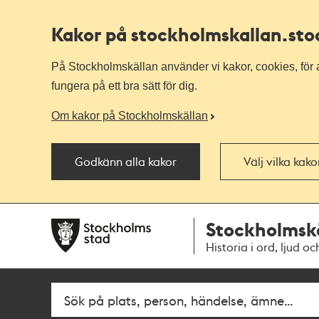
Kakor på stockholmskallan
.st
På Stockholmskällan använder vi kakor, cookies, för a
fungera på ett bra sätt för dig.
Om kakor på Stockholmskällan
Godkänn alla kakor
Välj vilka kak
Till
Till
Stockholmsk
navigationen
huvudinnehållet
Historia i ord, ljud oc
Fritextsök