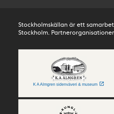
Stockholmskällan är ett samarbete
Stockholm. Partnerorganisationer 
K A Almgren sidenväveri & museum