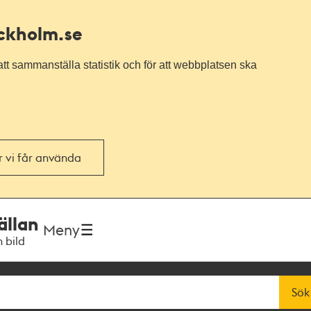
ockholm.se
tt sammanställa statistik och för att webbplatsen ska
or vi får använda
ällan
Meny
h bild
Sök