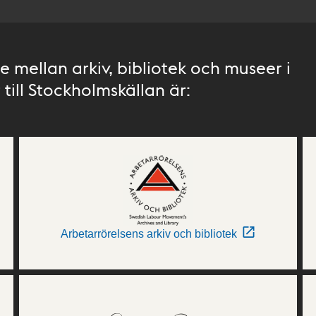
 mellan arkiv, bibliotek och museer i
till Stockholmskällan är:
Arbetarrörelsens arkiv och bibliotek