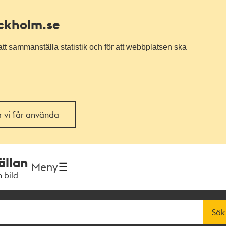
ockholm.se
tt sammanställa statistik och för att webbplatsen ska
or vi får använda
ällan
Meny
h bild
Sök