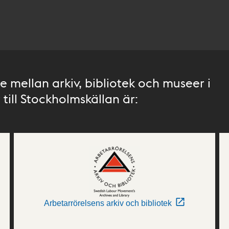
 mellan arkiv, bibliotek och museer i
till Stockholmskällan är:
Arbetarrörelsens arkiv och bibliotek