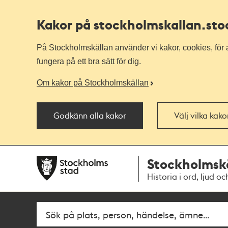
Kakor på stockholmskallan
.st
På Stockholmskällan använder vi kakor, cookies, för a
fungera på ett bra sätt för dig.
Om kakor på Stockholmskällan
Godkänn alla kakor
Välj vilka kak
Till
Till
Stockholmsk
navigationen
huvudinnehållet
Historia i ord, ljud oc
Fritextsök