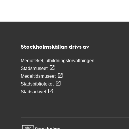
Kontakt
Stockholmskällan
Stockholmskällan drivs av
Medioteket, utbildningsförvaltningen
Stadsmuseet
Medeltidsmuseet
Stadsbiblioteket
Stadsarkivet