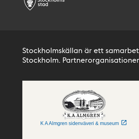
Stockholmskällan är ett samarbete
Stockholm. Partnerorganisationer 
K A Almgren sidenväveri & museum