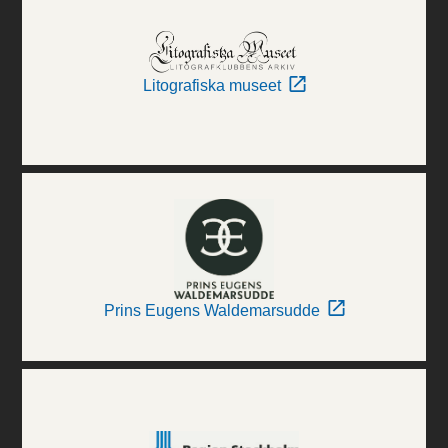
Litografiska museet
Prins Eugens Waldemarsudde