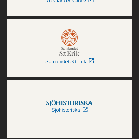
Riksbankens arkiv
Samfundet S:t Erik
Sjöhistoriska