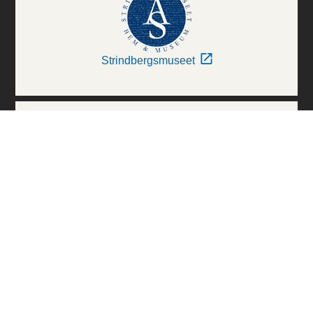
Strindbergsmuseet
Thielska Galleriet