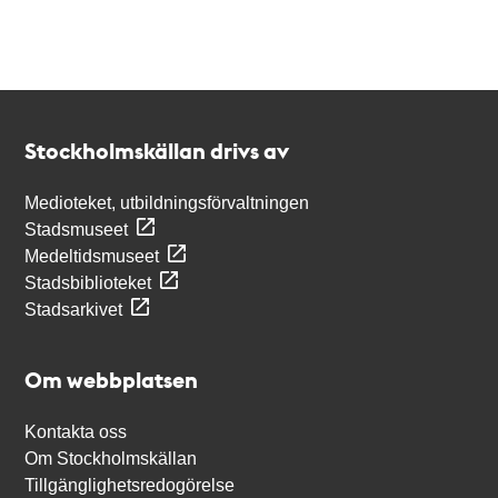
Kontakt
Stockholmskällan
Stockholmskällan drivs av
Medioteket, utbildningsförvaltningen
Stadsmuseet
Medeltidsmuseet
Stadsbiblioteket
Stadsarkivet
Om webbplatsen
Kontakta oss
Om Stockholmskällan
Tillgänglighetsredogörelse