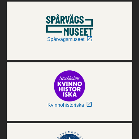
Spårvägsmuseet
Kvinnohistoriska