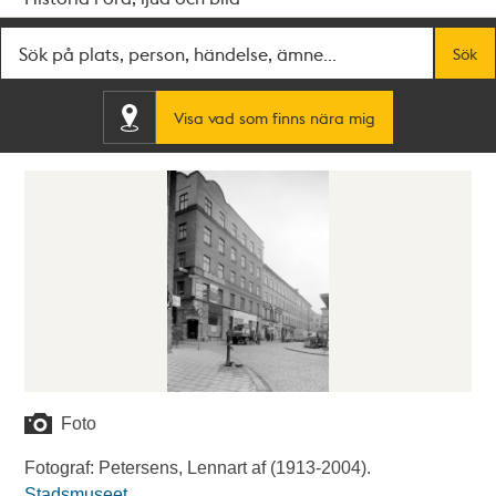
Fritextsök
Sök
Visa vad som finns nära mig
Foto
Fotograf: Petersens, Lennart af (1913-2004).
Stadsmuseet