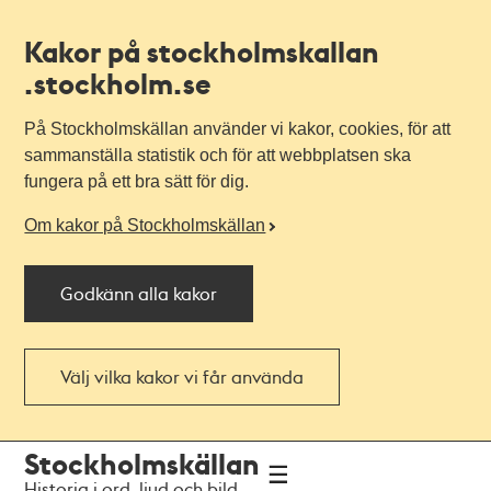
Kakor på stockholmskallan
.stockholm.se
På Stockholmskällan använder vi kakor, cookies, för att
sammanställa statistik och för att webbplatsen ska
fungera på ett bra sätt för dig.
Om kakor på Stockholmskällan
Godkänn alla kakor
Välj vilka kakor vi får använda
Till
Till
Stockholmskällan
navigationen
huvudinnehållet
Historia i ord, ljud och bild