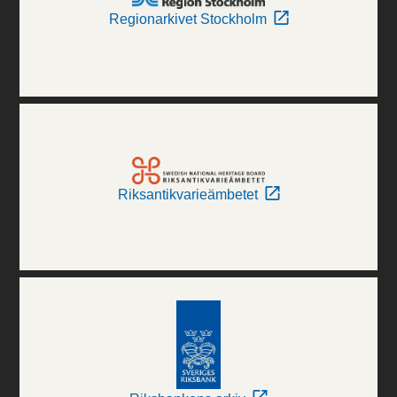
Regionarkivet Stockholm
Riksantikvarieämbetet