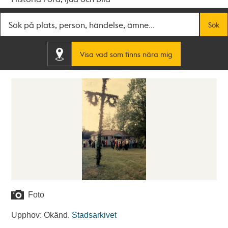
Fritextsök
Sök
Visa vad som finns nära mig
Foto
Upphov: Okänd.
Stadsarkivet