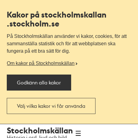
Kakor på stockholmskallan
.stockholm.se
På Stockholmskällan använder vi kakor, cookies, för att
sammanställa statistik och för att webbplatsen ska
fungera på ett bra sätt för dig.
Om kakor på Stockholmskällan
Godkänn alla kakor
Välj vilka kakor vi får använda
Till
Till
Stockholmskällan
navigationen
huvudinnehållet
Historia i ord, ljud och bild