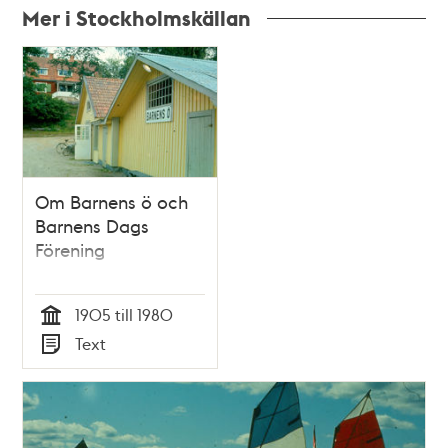
Mer i Stockholmskällan
Relaterade
poster
och
teman
Om Barnens ö och
Barnens Dags
Förening
1905 till 1980
Tid
Text
Typ