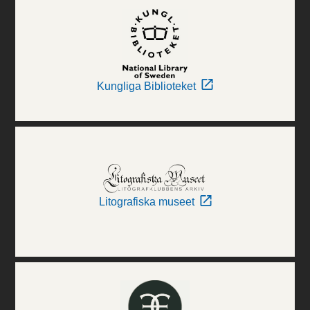
Kungliga Biblioteket
Litografiska museet