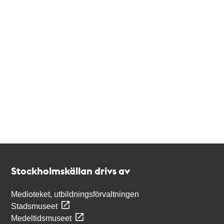
Kontakt
Stockholmskällan
Stockholmskällan drivs av
Medioteket, utbildningsförvaltningen
Stadsmuseet
Medeltidsmuseet