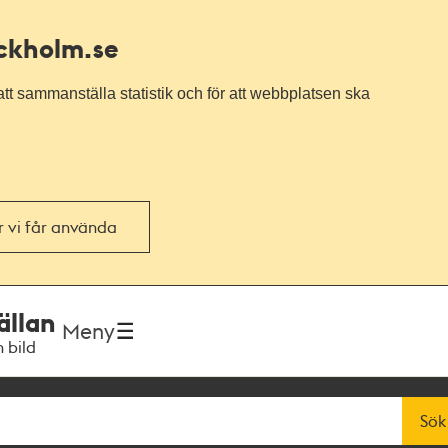
ockholm.se
tt sammanställa statistik och för att webbplatsen ska
or vi får använda
ällan
Meny
h bild
Sök