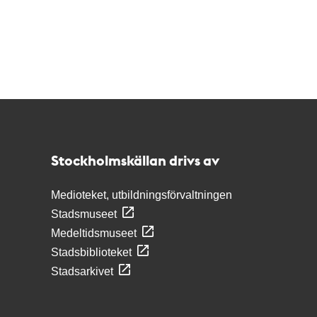
Kontakt
Stockholmskällan
Stockholmskällan drivs av
Medioteket, utbildningsförvaltningen
Stadsmuseet
Medeltidsmuseet
Stadsbiblioteket
Stadsarkivet