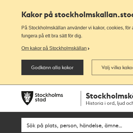
Kakor på stockholmskallan
.st
På Stockholmskällan använder vi kakor, cookies, för a
fungera på ett bra sätt för dig.
Om kakor på Stockholmskällan
Godkänn alla kakor
Välj vilka kak
Till
Till
Stockholmsk
navigationen
huvudinnehållet
Historia i ord, ljud oc
Fritextsök