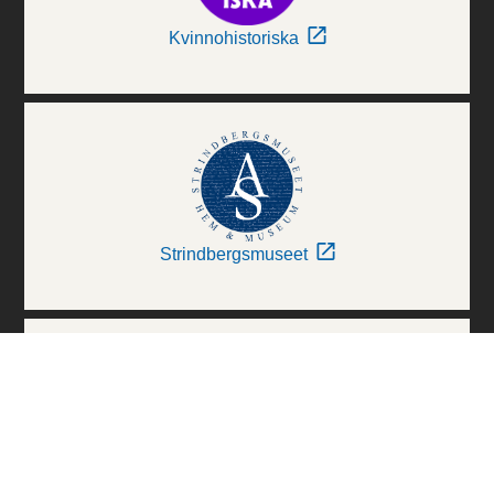
Kvinnohistoriska
Strindbergsmuseet
Thielska Galleriet