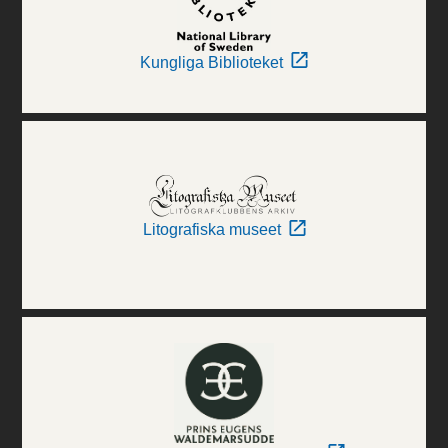
Kungliga Biblioteket
Litografiska museet