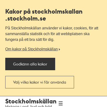
Kakor på stockholmskallan
.stockholm.se
På Stockholmskällan använder vi kakor, cookies, för att
sammanställa statistik och för att webbplatsen ska
fungera på ett bra sätt för dig.
Om kakor på Stockholmskällan
Godkänn alla kakor
Välj vilka kakor vi får använda
Till
Till
Stockholmskällan
navigationen
huvudinnehållet
Historia i ord, ljud och bild