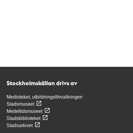
Kontakt
Stockholmskällan
Stockholmskällan drivs av
Medioteket, utbildningsförvaltningen
Stadsmuseet
Medeltidsmuseet
Stadsbiblioteket
Stadsarkivet