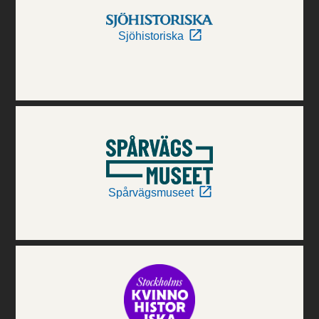
Sjöhistoriska
Spårvägsmuseet