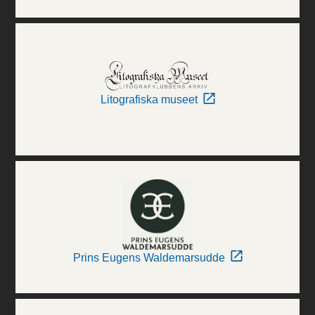
Litografiska museet
Prins Eugens Waldemarsudde