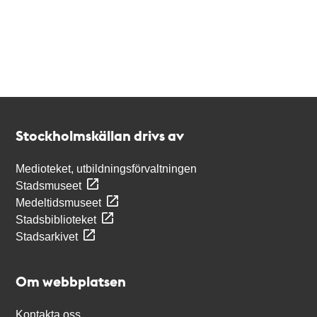
Kontakt
Stockholmskällan
Stockholmskällan drivs av
Medioteket, utbildningsförvaltningen
Stadsmuseet
Medeltidsmuseet
Stadsbiblioteket
Stadsarkivet
Om webbplatsen
Kontakta oss