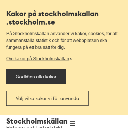
Kakor på stockholmskallan
.stockholm.se
På Stockholmskällan använder vi kakor, cookies, för att
sammanställa statistik och för att webbplatsen ska
fungera på ett bra sätt för dig.
Om kakor på Stockholmskällan
Godkänn alla kakor
Välj vilka kakor vi får använda
Till
Till
Stockholmskällan
navigationen
huvudinnehållet
Historia i ord, ljud och bild