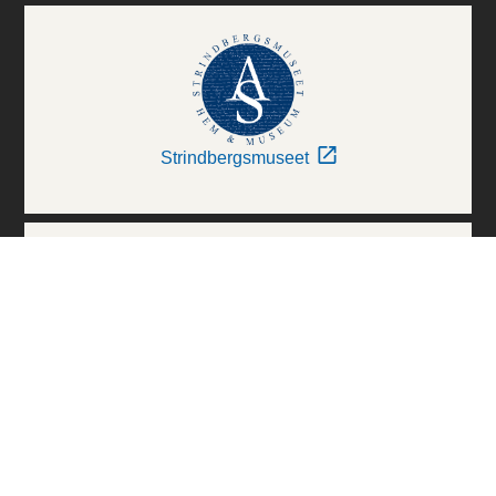
Strindbergsmuseet
Thielska Galleriet