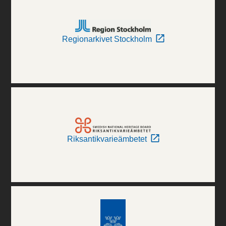
Regionarkivet Stockholm
Riksantikvarieämbetet