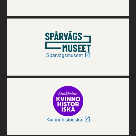
Spårvägsmuseet
Kvinnohistoriska