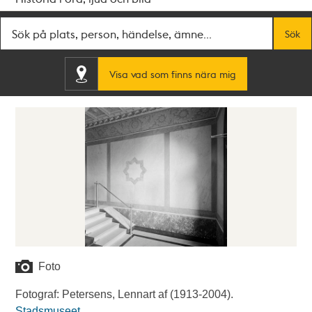
Fritextsök
Sök
Visa vad som finns nära mig
Foto
Fotograf: Petersens, Lennart af (1913-2004).
Stadsmuseet