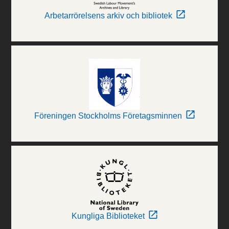
Arbetarrörelsens arkiv och bibliotek
Föreningen Stockholms Företagsminnen
Kungliga Biblioteket