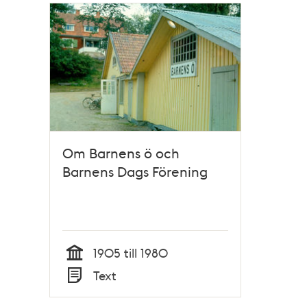
Relaterade
poster
och
teman
Om Barnens ö och
Barnens Dags Förening
1905 till 1980
Tid
Text
Typ