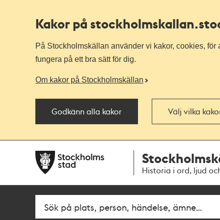
Kakor på stockholmskallan
.st
På Stockholmskällan använder vi kakor, cookies, för a
fungera på ett bra sätt för dig.
Om kakor på Stockholmskällan
Godkänn alla kakor
Välj vilka kak
Till
Till
Stockholmsk
navigationen
huvudinnehållet
Historia i ord, ljud oc
Fritextsök