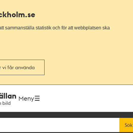
ockholm.se
tt sammanställa statistik och för att webbplatsen ska
or vi får använda
ällan
Meny
h bild
Sök