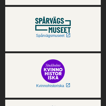
Spårvägsmuseet
Kvinnohistoriska