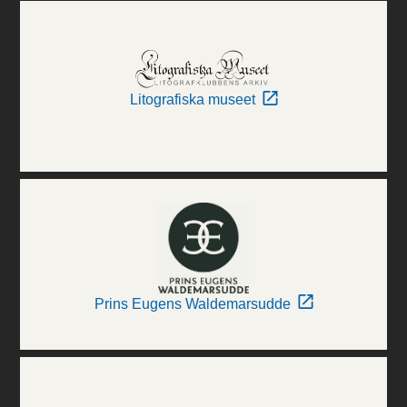
Litografiska museet
Prins Eugens Waldemarsudde