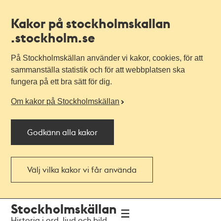
Kakor på stockholmskallan
.stockholm.se
På Stockholmskällan använder vi kakor, cookies, för att
sammanställa statistik och för att webbplatsen ska
fungera på ett bra sätt för dig.
Om kakor på Stockholmskällan
Godkänn alla kakor
Välj vilka kakor vi får använda
Till
Till
Stockholmskällan
navigationen
huvudinnehållet
Historia i ord, ljud och bild