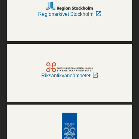
Regionarkivet Stockholm
Riksantikvarieämbetet