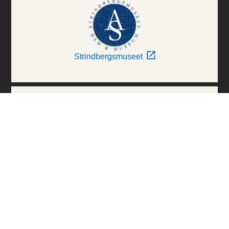
Strindbergsmuseet
Thielska Galleriet