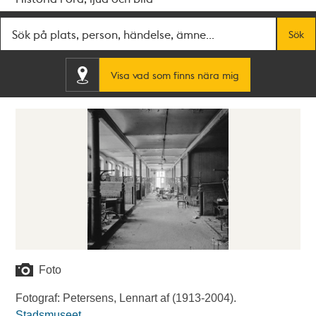
Fritextsök
Sök
Visa vad som finns nära mig
Foto
Fotograf: Petersens, Lennart af (1913-2004).
Stadsmuseet