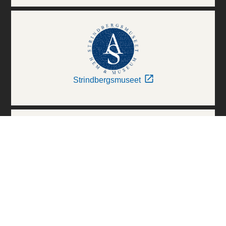
Strindbergsmuseet
Thielska Galleriet