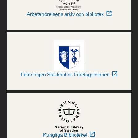
Arbetarrörelsens arkiv och bibliotek
Föreningen Stockholms Företagsminnen
Kungliga Biblioteket