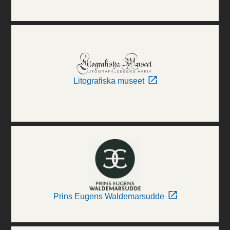
Litografiska museet
Prins Eugens Waldemarsudde