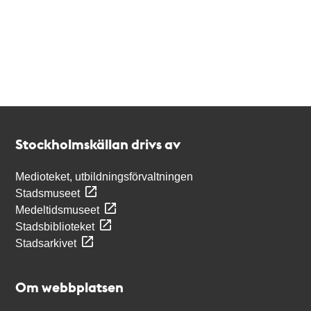
Kontakt
Stockholmskällan
Stockholmskällan drivs av
Medioteket, utbildningsförvaltningen
Stadsmuseet
Medeltidsmuseet
Stadsbiblioteket
Stadsarkivet
Om webbplatsen