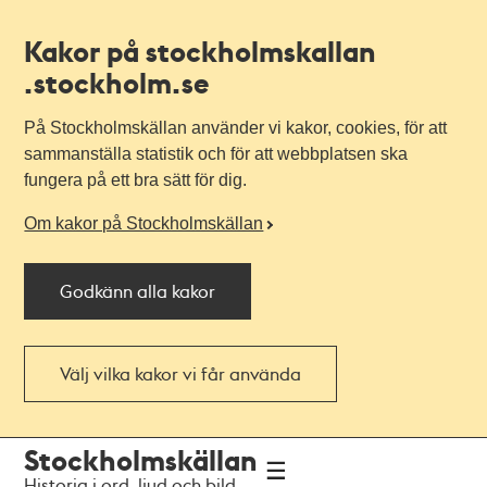
Kakor på stockholmskallan
.stockholm.se
På Stockholmskällan använder vi kakor, cookies, för att
sammanställa statistik och för att webbplatsen ska
fungera på ett bra sätt för dig.
Om kakor på Stockholmskällan
Godkänn alla kakor
Välj vilka kakor vi får använda
Till
Till
Stockholmskällan
navigationen
huvudinnehållet
Historia i ord, ljud och bild