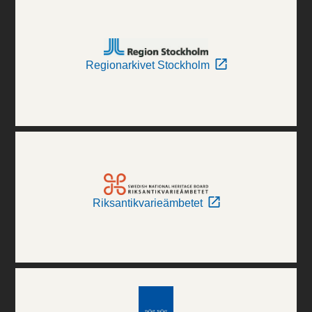
Regionarkivet Stockholm
Riksantikvarieämbetet