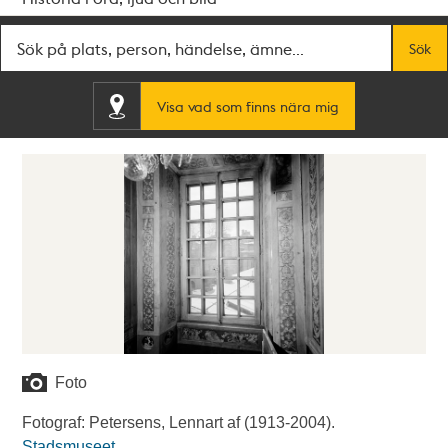
Fritextsök
Sök
Visa vad som finns nära mig
Foto
Fotograf: Petersens, Lennart af (1913-2004).
Stadsmuseet