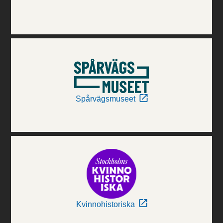
Spårvägsmuseet
Kvinnohistoriska