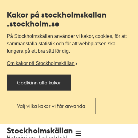
Kakor på stockholmskallan
.stockholm.se
På Stockholmskällan använder vi kakor, cookies, för att
sammanställa statistik och för att webbplatsen ska
fungera på ett bra sätt för dig.
Om kakor på Stockholmskällan
Godkänn alla kakor
Välj vilka kakor vi får använda
Till
Till
Stockholmskällan
navigationen
huvudinnehållet
Historia i ord, ljud och bild