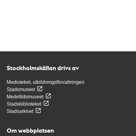
Kontakt
Stockholmskällan
Stockholmskällan drivs av
Medioteket, utbildningsförvaltningen
Stadsmuseet
Medeltidsmuseet
Stadsbiblioteket
Stadsarkivet
Om webbplatsen