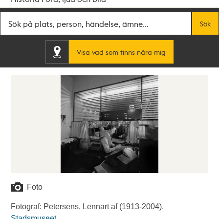
Fritextsök
Sök
Visa vad som finns nära mig
Foto
Fotograf: Petersens, Lennart af (1913-2004).
Stadsmuseet