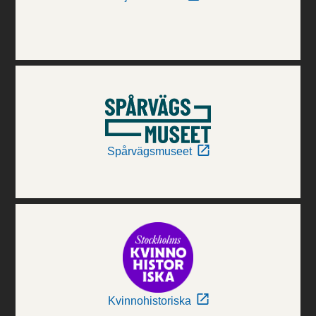
Spårvägsmuseet
Kvinnohistoriska