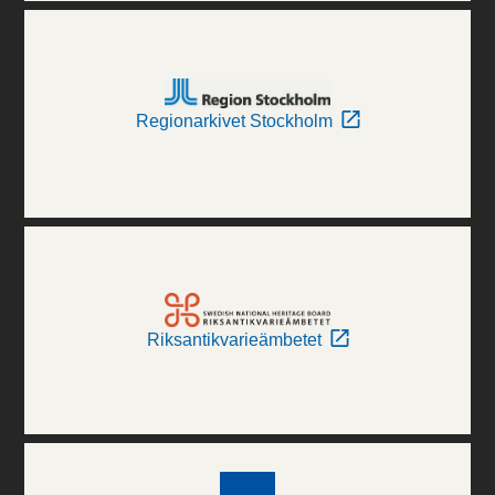
Regionarkivet Stockholm
Riksantikvarieämbetet