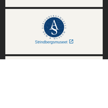
Strindbergsmuseet
Thielska Galleriet