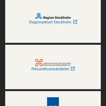
Regionarkivet Stockholm
Riksantikvarieämbetet