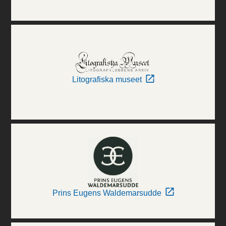
Litografiska museet
Prins Eugens Waldemarsudde