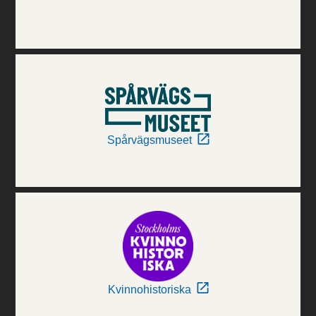
Spårvägsmuseet
Kvinnohistoriska