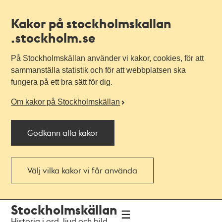
Kakor på stockholmskallan
.stockholm.se
På Stockholmskällan använder vi kakor, cookies, för att
sammanställa statistik och för att webbplatsen ska
fungera på ett bra sätt för dig.
Om kakor på Stockholmskällan
Godkänn alla kakor
Välj vilka kakor vi får använda
Till
Till
Stockholmskällan
navigationen
huvudinnehållet
Historia i ord, ljud och bild