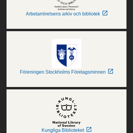
Arbetarrörelsens arkiv och bibliotek
Föreningen Stockholms Företagsminnen
Kungliga Biblioteket