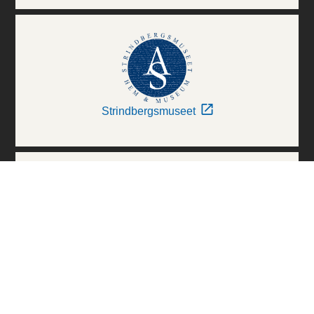
Strindbergsmuseet
Thielska Galleriet