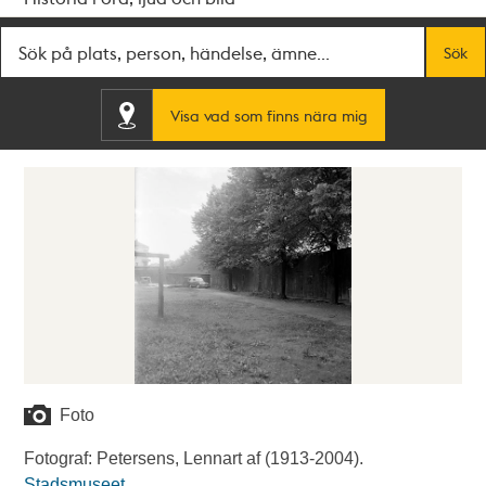
Fritextsök
Sök
Visa vad som finns nära mig
Foto
Fotograf: Petersens, Lennart af (1913-2004).
Stadsmuseet