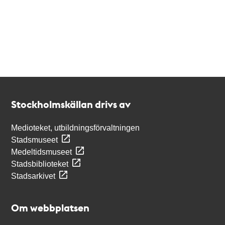
Kontakt
Stockholmskällan
Stockholmskällan drivs av
Medioteket, utbildningsförvaltningen
Stadsmuseet
Medeltidsmuseet
Stadsbiblioteket
Stadsarkivet
Om webbplatsen