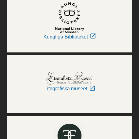
Kungliga Biblioteket
Litografiska museet