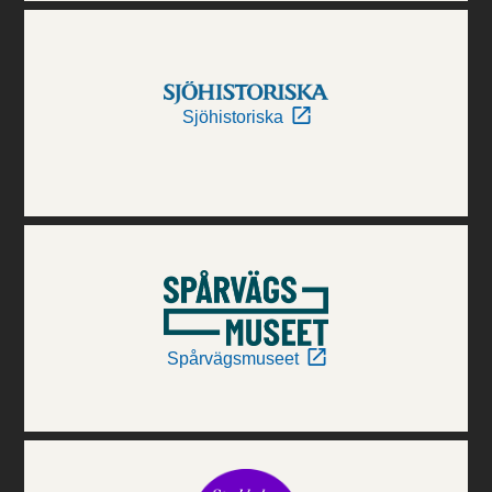
Sjöhistoriska
Spårvägsmuseet