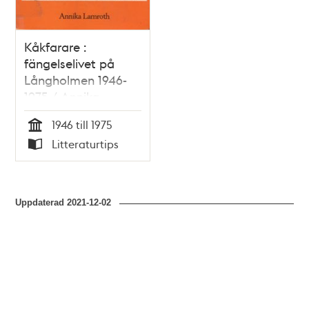
Kåkfarare :
fängelselivet på
Långholmen 1946-
1975 / Annika
Lamroth
1946 till 1975
Tid
Litteraturtips
Typ
Uppdaterad
2021-12-02