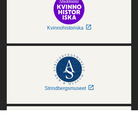
Kvinnohistoriska
Strindbergsmuseet