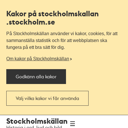
Kakor på stockholmskallan
.stockholm.se
På Stockholmskällan använder vi kakor, cookies, för att
sammanställa statistik och för att webbplatsen ska
fungera på ett bra sätt för dig.
Om kakor på Stockholmskällan
Godkänn alla kakor
Välj vilka kakor vi får använda
Till
Till
Stockholmskällan
navigationen
huvudinnehållet
Historia i ord, ljud och bild