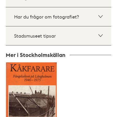
Har du frågor om fotografiet?
Stadsmuseet tipsar
Mer i Stockholmskällan
Relaterade
poster
och
teman