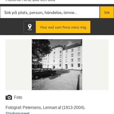
Fritextsök
Sök
Visa vad som finns nära mig
Foto
Fotograf: Petersens, Lennart af (1913-2004).
Stadsmuseet