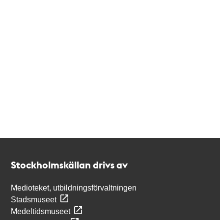
Kontakt
Stockholmskällan
Stockholmskällan drivs av
Medioteket, utbildningsförvaltningen
Stadsmuseet
Medeltidsmuseet