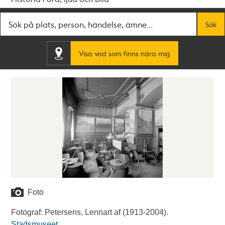
Fritextsök
Sök
Visa vad som finns nära mig
Foto
Fotograf: Petersens, Lennart af (1913-2004).
Stadsmuseet