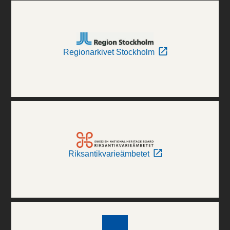
Regionarkivet Stockholm
Riksantikvarieämbetet