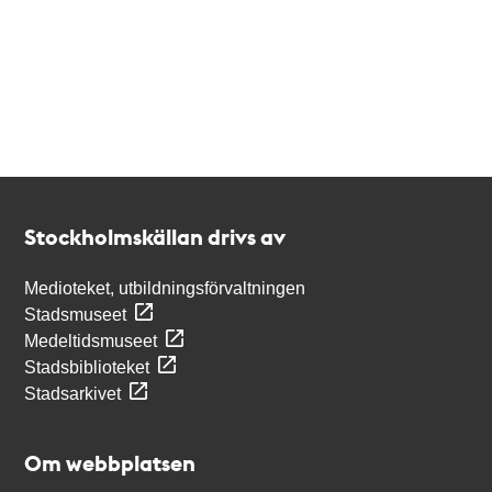
Kontakt
Stockholmskällan
Stockholmskällan drivs av
Medioteket, utbildningsförvaltningen
Stadsmuseet
Medeltidsmuseet
Stadsbiblioteket
Stadsarkivet
Om webbplatsen