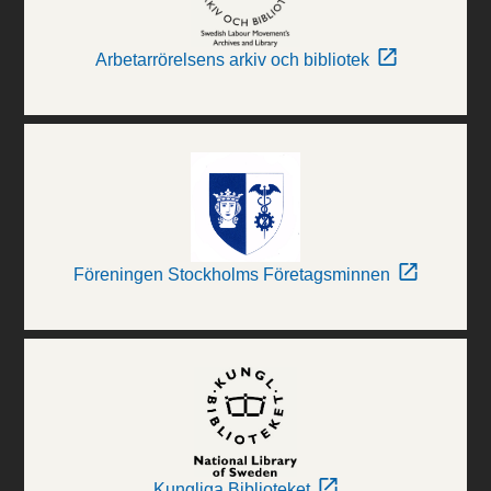
Arbetarrörelsens arkiv och bibliotek
Föreningen Stockholms Företagsminnen
Kungliga Biblioteket