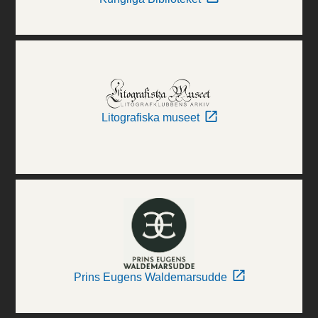
Litografiska museet
Prins Eugens Waldemarsudde