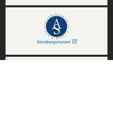
Strindbergsmuseet
Thielska Galleriet