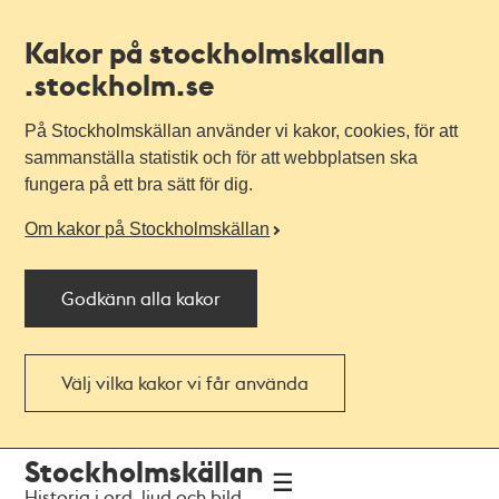
Kakor på stockholmskallan
.stockholm.se
På Stockholmskällan använder vi kakor, cookies, för att
sammanställa statistik och för att webbplatsen ska
fungera på ett bra sätt för dig.
Om kakor på Stockholmskällan
Godkänn alla kakor
Välj vilka kakor vi får använda
Till
Till
Stockholmskällan
navigationen
huvudinnehållet
Historia i ord, ljud och bild