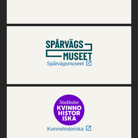
Spårvägsmuseet
Kvinnohistoriska