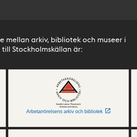
 mellan arkiv, bibliotek och museer i
till Stockholmskällan är:
Arbetarrörelsens arkiv och bibliotek