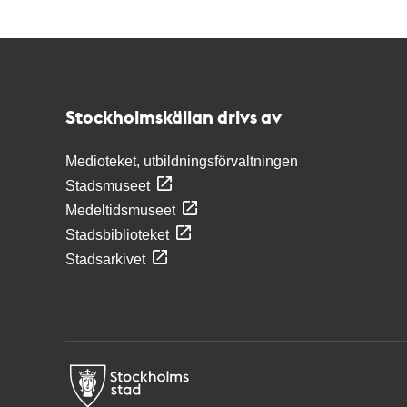
Kontakt
Stockholmskällan
Stockholmskällan drivs av
Medioteket, utbildningsförvaltningen
Stadsmuseet
Medeltidsmuseet
Stadsbiblioteket
Stadsarkivet