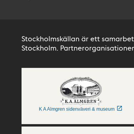
Stockholmskällan är ett samarbete
Stockholm. Partnerorganisationer 
K A Almgren sidenväveri & museum