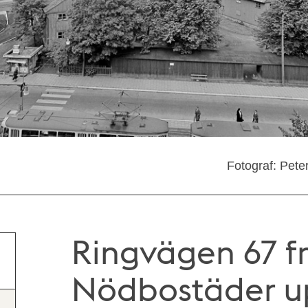
Fotograf: Pete
Ringvägen 67 fr
Nödbostäder up