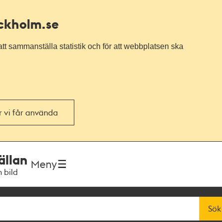
ockholm.se
tt sammanställa statistik och för att webbplatsen ska
or vi får använda
ällan
Meny
h bild
Sök