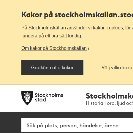
Kakor på stockholmskallan
.st
På Stockholmskällan använder vi kakor, cookies, för a
fungera på ett bra sätt för dig.
Om kakor på Stockholmskällan
Godkänn alla kakor
Välj vilka kak
Till
Till
Stockholmsk
navigationen
huvudinnehållet
Historia i ord, ljud oc
Fritextsök