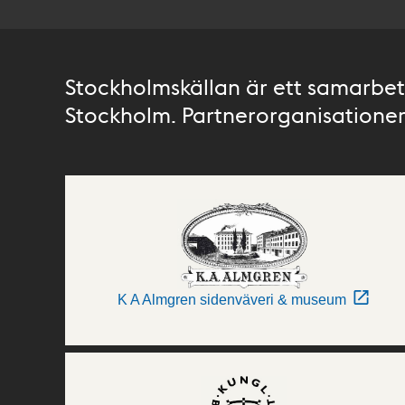
Stockholmskällan är ett samarbete
Stockholm. Partnerorganisationer 
K A Almgren sidenväveri & museum