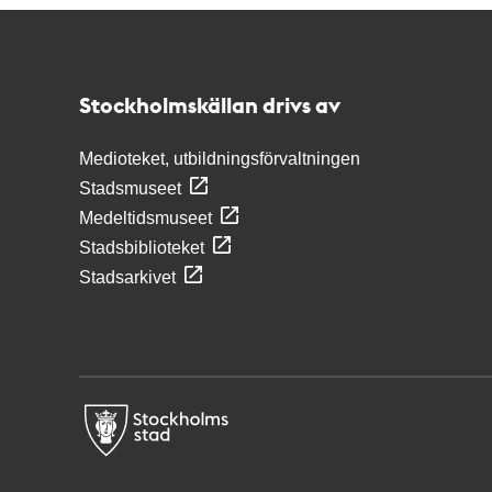
Kontakt
Stockholmskällan
Stockholmskällan drivs av
Medioteket, utbildningsförvaltningen
Stadsmuseet
Medeltidsmuseet
Stadsbiblioteket
Stadsarkivet