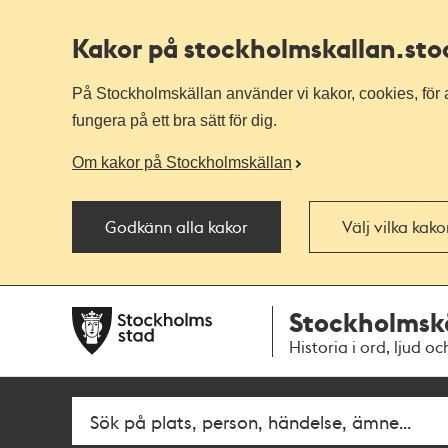
Kakor på stockholmskallan
.st
På Stockholmskällan använder vi kakor, cookies, för a
fungera på ett bra sätt för dig.
Om kakor på Stockholmskällan
Godkänn alla kakor
Välj vilka kak
Till
Till
Stockholmsk
navigationen
huvudinnehållet
Historia i ord, ljud oc
Fritextsök