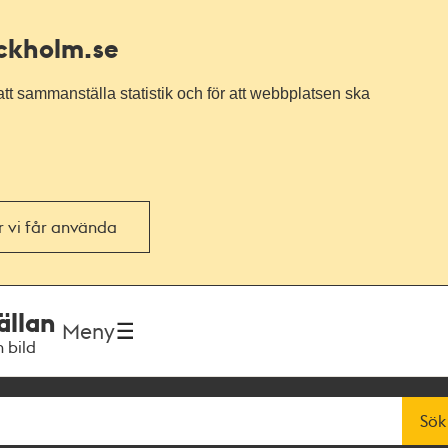
ockholm.se
tt sammanställa statistik och för att webbplatsen ska
or vi får använda
ällan
Meny
h bild
Sök