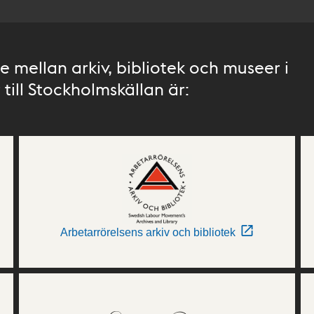
 mellan arkiv, bibliotek och museer i
till Stockholmskällan är:
Arbetarrörelsens arkiv och bibliotek