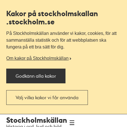
Kakor på stockholmskallan
.stockholm.se
På Stockholmskällan använder vi kakor, cookies, för att
sammanställa statistik och för att webbplatsen ska
fungera på ett bra sätt för dig.
Om kakor på Stockholmskällan
Godkänn alla kakor
Välj vilka kakor vi får använda
Till
Till
Stockholmskällan
navigationen
huvudinnehållet
Historia i ord, ljud och bild