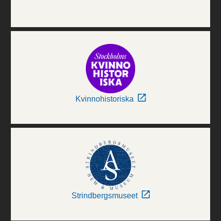
Kvinnohistoriska
Strindbergsmuseet