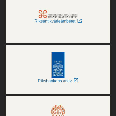
Riksantikvarieämbetet
Riksbankens arkiv