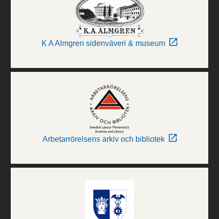
K A Almgren sidenväveri & museum
Arbetarrörelsens arkiv och bibliotek