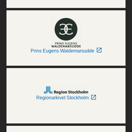
Prins Eugens Waldemarsudde
Regionarkivet Stockholm